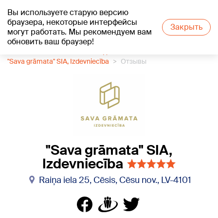
Вы используете старую версию
+23
°C
браузера, некоторые интерфейсы
Закрыть
могут работать. Мы рекомендуем вам
обновить ваш браузер!
1188 каталог компаний
Издательство
"Sava grāmata" SIA, Izdevniecība
Отзывы
"Sava grāmata" SIA,
Izdevniecība
Raiņa iela 25, Cēsis, Cēsu nov., LV-4101