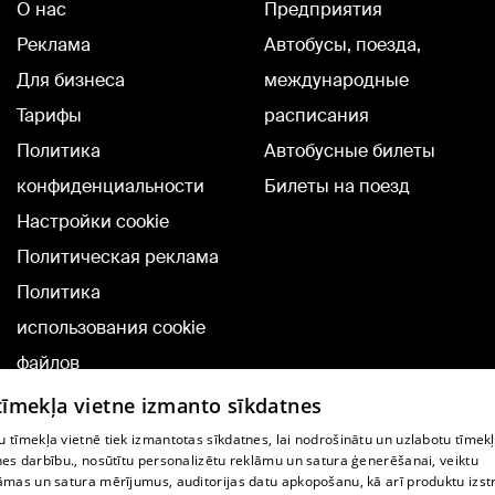
О нас
Предприятия
Реклама
Автобусы, поезда,
Для бизнеса
международные
Тарифы
расписания
Политика
Автобусные билеты
конфиденциальности
Билеты на поезд
Настройки cookie
Политическая реклама
Политика
использования cookie
файлов
Добавление
 tīmekļa vietne izmanto sīkdatnes
комментариев
 tīmekļa vietnē tiek izmantotas sīkdatnes, lai nodrošinātu un uzlabotu tīmek
nes darbību., nosūtītu personalizētu reklāmu un satura ģenerēšanai, veiktu
āmas un satura mērījumus, auditorijas datu apkopošanu, kā arī produktu izst
TВ-программа