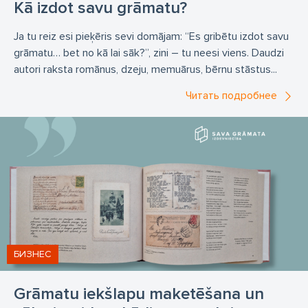
Kā izdot savu grāmatu?
Исторические книги
Кулинарные книги
Учебная литература
Научная литература
Ja tu reiz esi pieķēris sevi domājam: “Es gribētu izdot savu
grāmatu… bet no kā lai sāk?”, zini – tu neesi viens. Daudzi
книжная печать
цифровая печать
autori raksta romānus, dzeju, memuārus, bērnu stāstus...
цифровая книжная печать
печатать книгу
Читать подробнее
маленькие тиражи
книгопечатание
книжная печать в единственном экземпляре
книжная печать начиная с 1 экземпляра
БИЗНЕС
Grāmatu iekšlapu maketēšana un