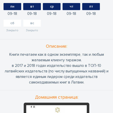
пн
вт
ср
чт
пт
09
18
09
18
09
18
09
18
09
18
сб
вс
Закрыто
Закрыто
Oписание:
Книги печатаем как в одном экземпляре, так и любым
желаемым клиенту тиражом.
в 2017 и 2018 годах издательство вышло в ТОП-10
латвийских издательств (по числу выпущенных названий) и
является единым лидером среди издательств
самоиздаваемых книг в Латвии.
Домашняя страница: