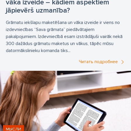
vāka izveide – kādiem aspektiem
jāpievērš uzmanība?
Grāmatu iekšlapu maketēšana un vāka izveide ir viens no
izdevniecības “Sava grāmata” piedāvātajiem
pakalpojumiem. Izdevniecībā esam izstrādājuši vairāk nekā
300 dažādus grāmatu maketus un vākus, tāpēc mūsu
datormākslinieku komanda tiks...
Читать подробнее
МЫСЛИ