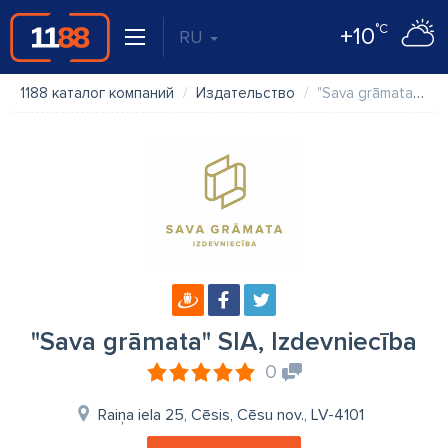
°C
+10
RU
1188 каталог компаний
Издательство
"Sava grāmata" SIA, Izdevniecība
"Sava grāmata" SIA, Izdevniecība
0
Raiņa iela 25, Cēsis, Cēsu nov., LV-4101