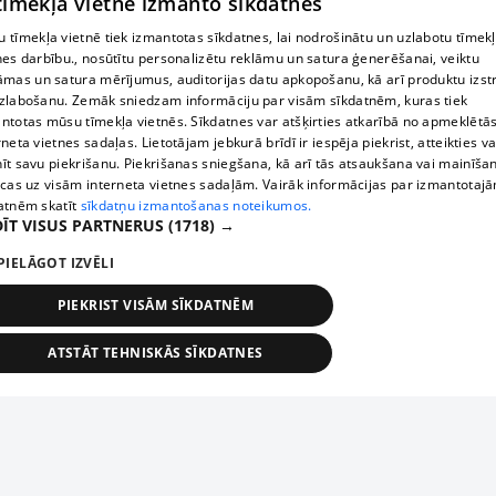
 tīmekļa vietne izmanto sīkdatnes
 tīmekļa vietnē tiek izmantotas sīkdatnes, lai nodrošinātu un uzlabotu tīmek
nes darbību., nosūtītu personalizētu reklāmu un satura ģenerēšanai, veiktu
āmas un satura mērījumus, auditorijas datu apkopošanu, kā arī produktu izst
zlabošanu. Zemāk sniedzam informāciju par visām sīkdatnēm, kuras tiek
ntotas mūsu tīmekļa vietnēs. Sīkdatnes var atšķirties atkarībā no apmeklētā
rneta vietnes sadaļas. Lietotājam jebkurā brīdī ir iespēja piekrist, atteikties va
īt savu piekrišanu. Piekrišanas sniegšana, kā arī tās atsaukšana vai mainīša
ecas uz visām interneta vietnes sadaļām. Vairāk informācijas par izmantotaj
atnēm skatīt
sīkdatņu izmantošanas noteikumos.
ĪT VISUS PARTNERUS
(1718) →
PIELĀGOT IZVĒLI
PIEKRIST VISĀM SĪKDATNĒM
ATSTĀT TEHNISKĀS SĪKDATNES
TEHNISKĀS/OBLIGĀTĀS
STATISTIKAS
MĒRĶĒŠANA
FUNKCIONĀLĀS
NEKLASIFICĒTĀS