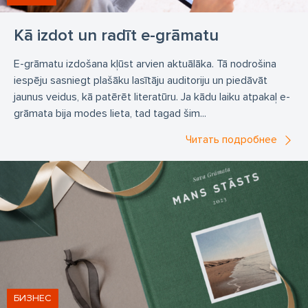
Kā izdot un radīt e-grāmatu
E-grāmatu izdošana kļūst arvien aktuālāka. Tā nodrošina
iespēju sasniegt plašāku lasītāju auditoriju un piedāvāt
jaunus veidus, kā patērēt literatūru. Ja kādu laiku atpakaļ e-
grāmata bija modes lieta, tad tagad šim...
Читать подробнее
БИЗНЕС