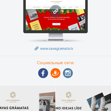
www.savagramata.lv
www.savagramata.lv
Социальные сети: