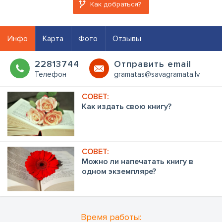
Как добраться?
Инфо
Карта
Фото
Отзывы
22813744
Oтправить email
Телефон
gramatas@savagramata.lv
Как издать свою книгу?
Можно ли напечатать книгу в
одном экземпляре?
Время работы: