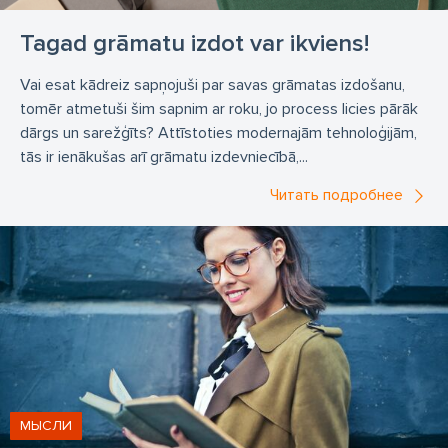
Tagad grāmatu izdot var ikviens!
Vai esat kādreiz sapņojuši par savas grāmatas izdošanu,
tomēr atmetuši šim sapnim ar roku, jo process licies pārāk
dārgs un sarežģīts? Attīstoties modernajām tehnoloģijām,
tās ir ienākušas arī grāmatu izdevniecībā,...
Читать подробнее
МЫСЛИ