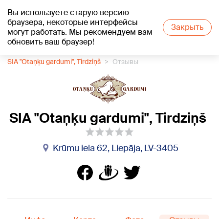
Вы используете старую версию
+22
°C
браузера, некоторые интерфейсы
Закрыть
могут работать. Мы рекомендуем вам
обновить ваш браузер!
1188 каталог компаний
Кондитерская
SIA "Otaņķu gardumi", Tirdziņš
Отзывы
SIA "Otaņķu gardumi", Tirdziņš
Krūmu iela 62, Liepāja, LV-3405