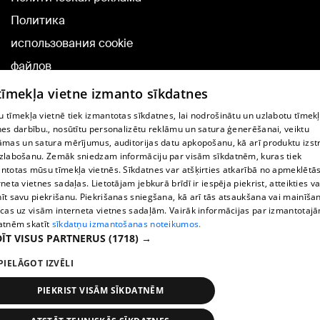
Политика
использования cookie
файлов
Добавление
 tīmekļa vietne izmanto sīkdatnes
комментариев
 tīmekļa vietnē tiek izmantotas sīkdatnes, lai nodrošinātu un uzlabotu tīmek
nes darbību., nosūtītu personalizētu reklāmu un satura ģenerēšanai, veiktu
āmas un satura mērījumus, auditorijas datu apkopošanu, kā arī produktu izst
TВ-программа
zlabošanu. Zemāk sniedzam informāciju par visām sīkdatnēm, kuras tiek
Условия договора
ntotas mūsu tīmekļa vietnēs. Sīkdatnes var atšķirties atkarībā no apmeklētā
rneta vietnes sadaļas. Lietotājam jebkurā brīdī ir iespēja piekrist, atteikties va
360 Ziņu kontakti
īt savu piekrišanu. Piekrišanas sniegšana, kā arī tās atsaukšana vai mainīša
ecas uz visām interneta vietnes sadaļām. Vairāk informācijas par izmantotaj
Helio Media
atnēm skatīt
sīkdatņu izmantošanas noteikumos.
ĪT VISUS PARTNERUS
(1718) →
Служба помощи портала: э-почта -
info@1188.lv
PIELĀGOT IZVĒLI
Copyright © 2004-2026 SIA HELIO MEDIA.
All rights reserved.
PIEKRIST VISĀM SĪKDATNĒM