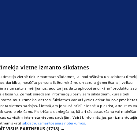
 tīmekļa vietne izmanto sīkdatnes
 tīmekļa vietnē tiek izmantotas sīkdatnes, lai nodrošinātu un uzlabotu tīmek
nes darbību., nosūtītu personalizētu reklāmu un satura ģenerēšanai, veiktu
āmas un satura mērījumus, auditorijas datu apkopošanu, kā arī produktu izst
zlabošanu. Zemāk sniedzam informāciju par visām sīkdatnēm, kuras tiek
ntotas mūsu tīmekļa vietnēs. Sīkdatnes var atšķirties atkarībā no apmeklētā
rneta vietnes sadaļas. Lietotājam jebkurā brīdī ir iespēja piekrist, atteikties va
īt savu piekrišanu. Piekrišanas sniegšana, kā arī tās atsaukšana vai mainīša
ecas uz visām interneta vietnes sadaļām. Vairāk informācijas par izmantotaj
atnēm skatīt
sīkdatņu izmantošanas noteikumos.
ĪT VISUS PARTNERUS
(1718) →