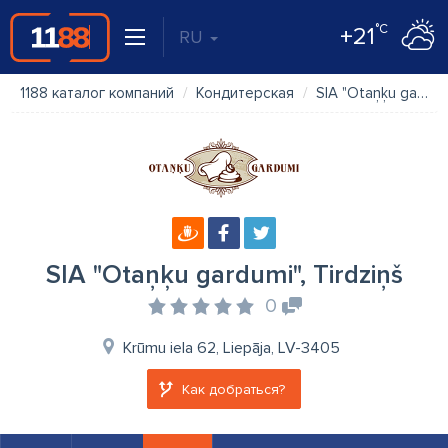
°C
+21
RU
1188 каталог компаний
Кондитерская
SIA "Otaņķu gardumi", Tirdziņš
SIA "Otaņķu gardumi", Tirdziņš
0
Krūmu iela 62, Liepāja, LV-3405
Как добраться?