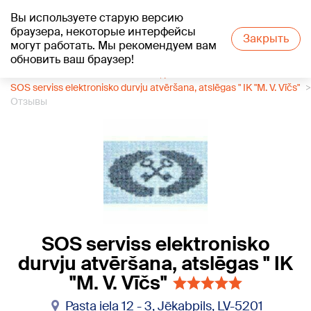
Вы используете старую версию
+25
°C
браузера, некоторые интерфейсы
Закрыть
могут работать. Мы рекомендуем вам
обновить ваш браузер!
1188 каталог компаний
Часы, ремонт часов
SOS serviss elektronisko durvju atvēršana, atslēgas " IK "M. V. Vīčs"
Отзывы
SOS serviss elektronisko
durvju atvēršana, atslēgas " IK
"M. V. Vīčs"
Pasta iela 12 - 3, Jēkabpils, LV-5201