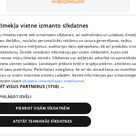
информацию
 tīmekļa vietne izmanto sīkdatnes
 tīmekļa vietnē tiek izmantotas sīkdatnes, lai nodrošinātu un uzlabotu tīmek
nes darbību., nosūtītu personalizētu reklāmu un satura ģenerēšanai, veiktu
āmas un satura mērījumus, auditorijas datu apkopošanu, kā arī produktu izst
zlabošanu. Zemāk sniedzam informāciju par visām sīkdatnēm, kuras tiek
ntotas mūsu tīmekļa vietnēs. Sīkdatnes var atšķirties atkarībā no apmeklētā
rneta vietnes sadaļas. Lietotājam jebkurā brīdī ir iespēja piekrist, atteikties va
īt savu piekrišanu. Piekrišanas sniegšana, kā arī tās atsaukšana vai mainīša
ecas uz visām interneta vietnes sadaļām. Vairāk informācijas par izmantotaj
atnēm skatīt
sīkdatņu izmantošanas noteikumos.
ĪT VISUS PARTNERUS
(1718) →
PIELĀGOT IZVĒLI
PIEKRIST VISĀM SĪKDATNĒM
ATSTĀT TEHNISKĀS SĪKDATNES
TEHNISKĀS/OBLIGĀTĀS
STATISTIKAS
MĒRĶĒŠANA