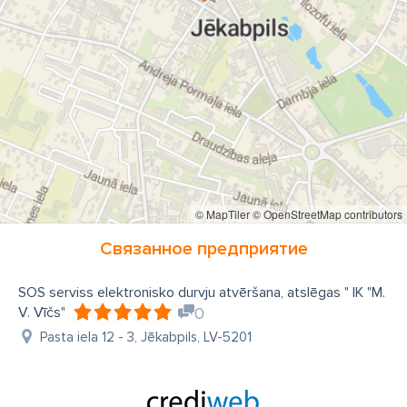
© MapTiler
© OpenStreetMap contributors
Связанное предприятие
SOS serviss elektronisko durvju atvēršana, atslēgas " IK "M.
V. Vīčs"
0
Pasta iela 12 - 3, Jēkabpils, LV-5201