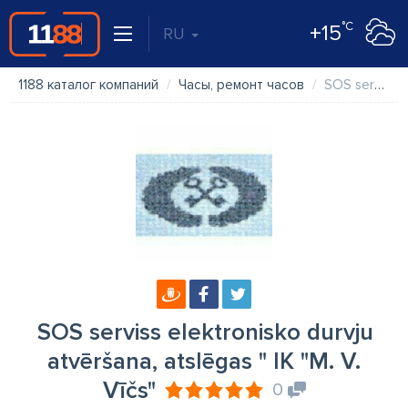
°C
+15
RU
1188 каталог компаний
Часы, ремонт часов
SOS serviss elektronisko durvju atvēršana, atslēgas " IK "M. V. Vīčs"
SOS serviss elektronisko durvju
atvēršana, atslēgas " IK "M. V.
Vīčs"
0