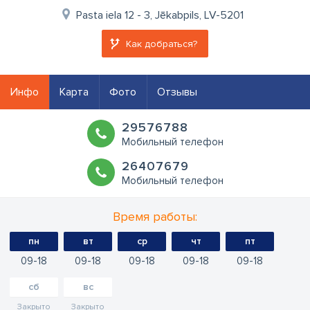
Pasta iela 12 - 3, Jēkabpils, LV-5201
Как добраться?
Инфо
Карта
Фото
Отзывы
29576788
Мобильный телефон
26407679
Мобильный телефон
Время работы:
пн
вт
ср
чт
пт
09
18
09
18
09
18
09
18
09
18
сб
вс
Закрыто
Закрыто