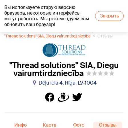
Вы используете старую версию
+21
°C
браузера, некоторые интерфейсы
Закрыть
могут работать. Мы рекомендуем вам
обновить ваш браузер!
1188 каталог компаний
Принадлежности для шитья
"Thread solutions" SIA, Diegu vairumtirdzniecība
Отзывы
"Thread solutions" SIA, Diegu
vairumtirdzniecība
Dēļu iela 4, Rīga, LV-1004
Инфо
Карта
Фото
Отзывы