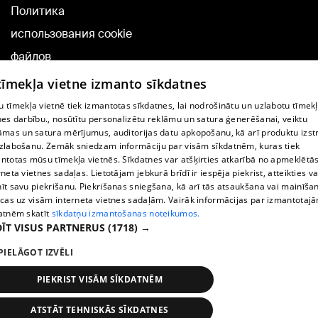
Политика
использования cookie
файлов
Добавление
 tīmekļa vietne izmanto sīkdatnes
комментариев
 tīmekļa vietnē tiek izmantotas sīkdatnes, lai nodrošinātu un uzlabotu tīmek
nes darbību., nosūtītu personalizētu reklāmu un satura ģenerēšanai, veiktu
āmas un satura mērījumus, auditorijas datu apkopošanu, kā arī produktu izst
TВ-программа
zlabošanu. Zemāk sniedzam informāciju par visām sīkdatnēm, kuras tiek
Условия договора
ntotas mūsu tīmekļa vietnēs. Sīkdatnes var atšķirties atkarībā no apmeklētā
rneta vietnes sadaļas. Lietotājam jebkurā brīdī ir iespēja piekrist, atteikties va
360 Ziņu kontakti
īt savu piekrišanu. Piekrišanas sniegšana, kā arī tās atsaukšana vai mainīša
ecas uz visām interneta vietnes sadaļām. Vairāk informācijas par izmantotaj
Helio Media
atnēm skatīt
sīkdatņu izmantošanas noteikumos.
ĪT VISUS PARTNERUS
(1718) →
Служба помощи портала: э-почта -
info@1188.lv
PIELĀGOT IZVĒLI
Copyright © 2004-2026 SIA HELIO MEDIA.
All rights reserved.
PIEKRIST VISĀM SĪKDATNĒM
ATSTĀT TEHNISKĀS SĪKDATNES