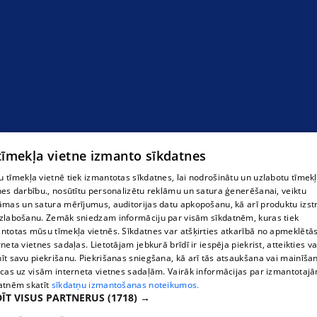
 tīmekļa vietne izmanto sīkdatnes
 tīmekļa vietnē tiek izmantotas sīkdatnes, lai nodrošinātu un uzlabotu tīmek
nes darbību., nosūtītu personalizētu reklāmu un satura ģenerēšanai, veiktu
āmas un satura mērījumus, auditorijas datu apkopošanu, kā arī produktu izst
zlabošanu. Zemāk sniedzam informāciju par visām sīkdatnēm, kuras tiek
ntotas mūsu tīmekļa vietnēs. Sīkdatnes var atšķirties atkarībā no apmeklētā
rneta vietnes sadaļas. Lietotājam jebkurā brīdī ir iespēja piekrist, atteikties va
īt savu piekrišanu. Piekrišanas sniegšana, kā arī tās atsaukšana vai mainīša
ecas uz visām interneta vietnes sadaļām. Vairāk informācijas par izmantotaj
atnēm skatīt
sīkdatņu izmantošanas noteikumos.
ĪT VISUS PARTNERUS
(1718) →