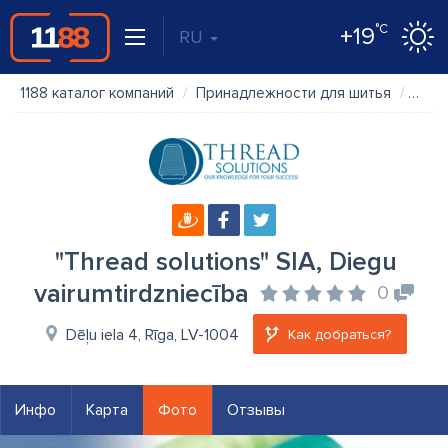
°C
+19
RU
1188 каталог компаний
Принадлежности для шитья
"Thre
"Thread solutions" SIA, Diegu
vairumtirdzniecība
0
Dēļu iela 4, Rīga, LV-1004
Как добраться?
Инфо
Карта
Фото
Отзывы