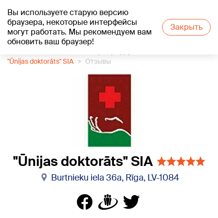
Вы используете старую версию
+18
°C
браузера, некоторые интерфейсы
Закрыть
могут работать. Мы рекомендуем вам
обновить ваш браузер!
1188 каталог компаний
Центр здоровья
"Ūnijas doktorāts" SIA
Отзывы
"Ūnijas doktorāts" SIA
Burtnieku iela 36a, Rīga, LV-1084