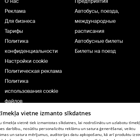
О нас
Предприятия
Реклама
Автобусы, поезда,
Для бизнеса
международные
Тарифы
расписания
Политика
Автобусные билеты
конфиденциальности
Билеты на поезд
Настройки cookie
Политическая реклама
Политика
использования cookie
файлов
Добавление
 tīmekļa vietne izmanto sīkdatnes
комментариев
 tīmekļa vietnē tiek izmantotas sīkdatnes, lai nodrošinātu un uzlabotu tīmek
nes darbību., nosūtītu personalizētu reklāmu un satura ģenerēšanai, veiktu
āmas un satura mērījumus, auditorijas datu apkopošanu, kā arī produktu izst
TВ-программа