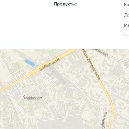
Продукты:
Ва
Др
Ме
Пр
Ул
вр
же
оз
се