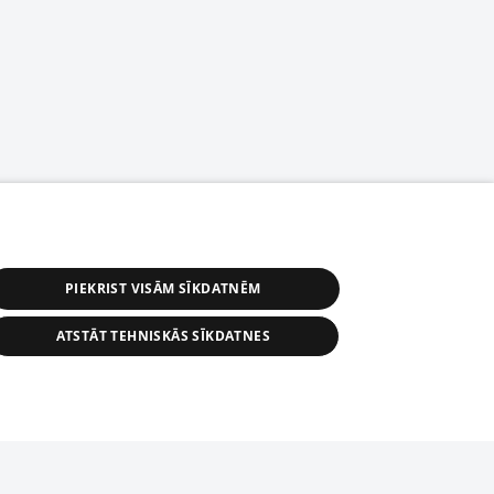
PIEKRIST VISĀM SĪKDATNĒM
ATSTĀT TEHNISKĀS SĪKDATNES