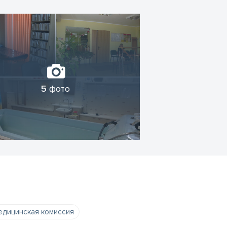
5
фото
дицинская комиссия