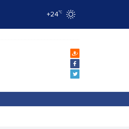
°C
+24