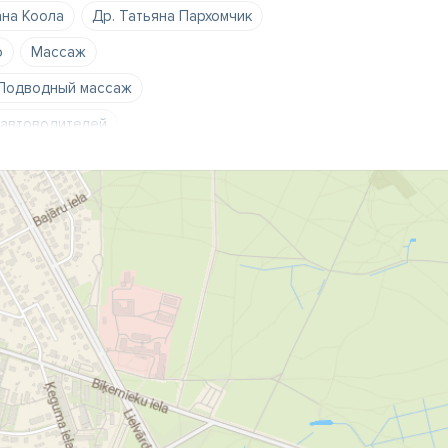
ана Коола
Др. Татьяна Пархомчик
ю
Массаж
Подводный массаж
 автоводителей
оцедуры
врач
рева
докторат
др.
инский центр
ние оружия
семейный врач
ья
шофёрская комиссия