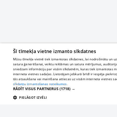
Šī tīmekļa vietne izmanto sīkdatnes
Mūsu tīmekļa vietnē tiek izmantotas sīkdatnes, lai nodrošinātu un u
satura ģenerēšanai, veiktu reklāmas un satura mērījumus, auditorij
sniedzam informāciju par visām sīkdatnēm, kuras tiek izmantotas mū
interneta vietnes sadaļas. Lietotājam jebkurā brīdī ir iespēja piekrist
tās atsaukšana vai mainīšana attiecas uz visām interneta vietnes s
sīkdatņu izmantošanas noteikumos.
RĀDĪT VISUS PARTNERUS
(1718) →
PIELĀGOT IZVĒLI
TEHNISKĀS/OBLIGĀTĀS
STATISTIKAS
M