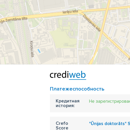
Платежеспособность
Кредитная
Не зарегистрирова
история:
Crefo
"Ūnijas doktorāts" 
Score