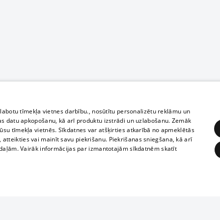
zlabotu tīmekļa vietnes darbību., nosūtītu personalizētu reklāmu un
as datu apkopošanu, kā arī produktu izstrādi un uzlabošanu. Zemāk
su tīmekļa vietnēs. Sīkdatnes var atšķirties atkarībā no apmeklētās
, atteikties vai mainīt savu piekrišanu. Piekrišanas sniegšana, kā arī
adaļām. Vairāk informācijas par izmantotajām sīkdatnēm skatīt
ĒRĶĒŠANA
FUNKCIONĀLĀS
NEKLASIFICĒTĀS