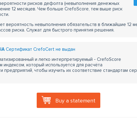
 вероятности рисков дефолта (невыполнения денежных
чение 12 месяцев. Чем больше CrefoScore, тем выше риск
сти.
ет вероятность невыполнения обязательств в ближайшие 12 м
ассов риска. Служат для быстрого принятия решения.
SIA
Сертификат CrefoCert не выдан
атизированный и легко интерпретируемый - CrefoScore
м индексом, который используется для расчёта
 предприятий, чтобы изучить их соответствие стандартам сер
Buy a statement