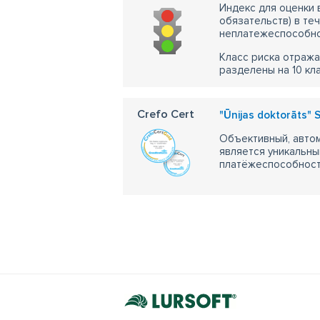
Индекс для оценки
обязательств) в те
неплатежеспособно
Класс риска отража
разделены на 10 кл
Crefo Cert
"Ūnijas doktorāts" 
Объективный, автом
является уникальны
платёжеспособности