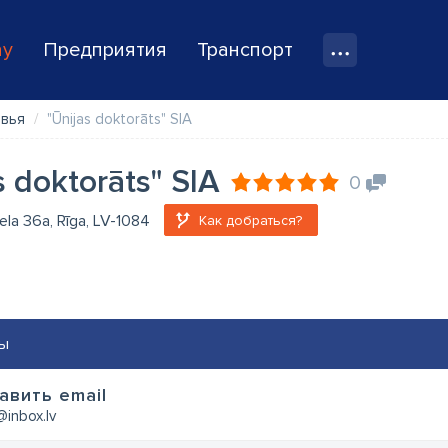
ay
Предприятия
Транспорт
овья
"Ūnijas doktorāts" SIA
s doktorāts" SIA
0
iela 36a, Rīga, LV-1084
Как добраться?
ы
авить email
inbox.lv