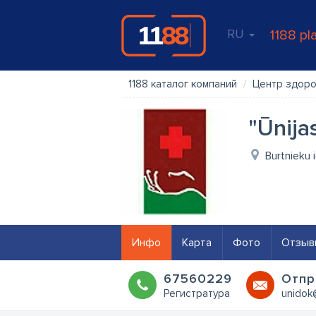
RU
1188 pl
1188 каталог компаний
Центр здор
"Ūnija
Burtnieku 
Инфо
Карта
Фото
Отзыв
67560229
Oтпр
Регистратура
unidok@