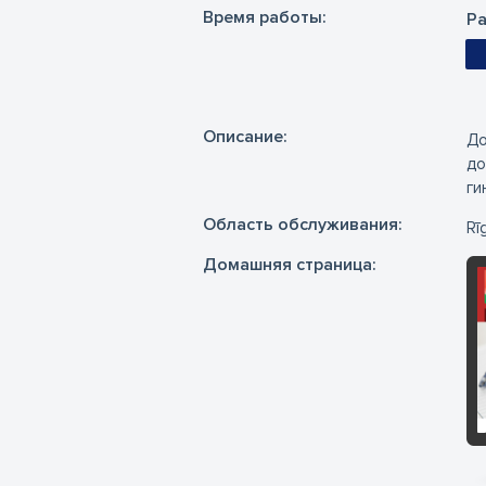
Время работы:
Ра
Oписание:
До
до
ги
Область обслуживания:
Rī
Домашняя страница: