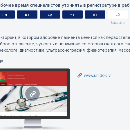
бочее время специалистов уточнять в регистратуре в ра
пн
вт
ср
чт
пт
сб
Закрыто
кторант, в котором здоровье пациента ценится как первосте
брое отношение, чуткость и понимание со стороны каждого спе
неколога, диагностика, ультрасонография, физиотерапия, масса
ga
www.unidok.lv
www.unidok.lv