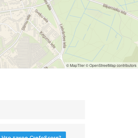
© MapTiler
© OpenStreetMap contributors
Что такое CrefoScore?