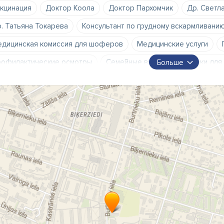
кцинация
Доктор Коола
Доктор Пархомчик
Др. Светл
. Татьяна Токарева
Консультант по грудному вскармливани
дицинская комиссия для шоферов
Медицинские услуги
офилактические осмотры
Семейные врачи
Справки для
Больше
ьтрасонография
Физиотерапия
больница
водные пр
ачебная практика
время приема
доктор
доктор Тока
мчужные ванны
клиника
медицинская практика
медиц
доровительный центр
поликлиника
разрешения на ноше
мейный доктор
узи
ультрасонография
центр здоров