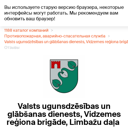
Вы используете старую версию браузера, некоторые
+20
°C
интерфейсы могут работать. Мы рекомендуем вам
обновить ваш браузер!
1188 каталог компаний
Противопожарная, аварийно-спасательная служба
Valsts ugunsdzēsības un glābšanas dienests, Vidzemes reģiona brig
Отзывы
Valsts ugunsdzēsības un
glābšanas dienests, Vidzemes
reģiona brigāde, Limbažu daļa