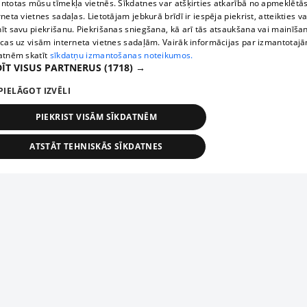
ntotas mūsu tīmekļa vietnēs. Sīkdatnes var atšķirties atkarībā no apmeklētā
rneta vietnes sadaļas. Lietotājam jebkurā brīdī ir iespēja piekrist, atteikties va
īt savu piekrišanu. Piekrišanas sniegšana, kā arī tās atsaukšana vai mainīša
ecas uz visām interneta vietnes sadaļām. Vairāk informācijas par izmantotaj
atnēm skatīt
sīkdatņu izmantošanas noteikumos.
ĪT VISUS PARTNERUS
(1718) →
PIELĀGOT IZVĒLI
PIEKRIST VISĀM SĪKDATNĒM
ATSTĀT TEHNISKĀS SĪKDATNES
TEHNISKĀS/OBLIGĀTĀS
STATISTIKAS
MĒRĶĒŠANA
FUNKCIONĀLĀS
NEKLASIFICĒTĀS
ehniskās/obligātās
Statistikas
Mērķēšana
Funkcionālās
Neklasificēt
niskās/obligātās sīkdatnes nepieciešamas, lai lietotājs varētu brīvi apmeklēt un pārlūk
Добавь свое предприятие
ekļa vietni un izmantot tās piedāvātās iespējas. Bez šīm sīkdatnēm tīmekļa vietne neva