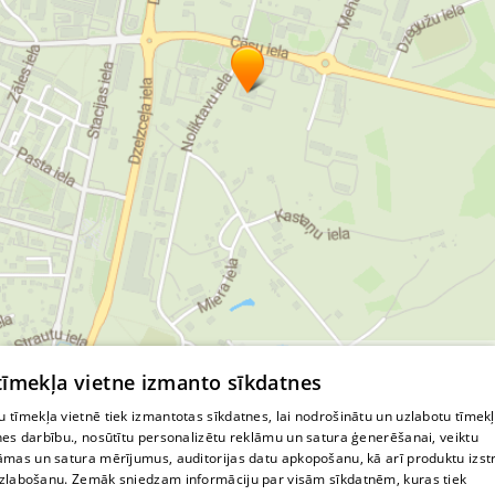
© MapTiler
© OpenStreetMap contributors
 tīmekļa vietne izmanto sīkdatnes
 tīmekļa vietnē tiek izmantotas sīkdatnes, lai nodrošinātu un uzlabotu tīmek
nes darbību., nosūtītu personalizētu reklāmu un satura ģenerēšanai, veiktu
āmas un satura mērījumus, auditorijas datu apkopošanu, kā arī produktu izst
zlabošanu. Zemāk sniedzam informāciju par visām sīkdatnēm, kuras tiek