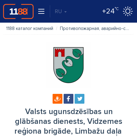
°C
+24
RU
1188 каталог компаний
Противопожарная, аварийно-спасательная служба
Valsts ugunsdzēsības un
glābšanas dienests, Vidzemes
reģiona brigāde, Limbažu daļa