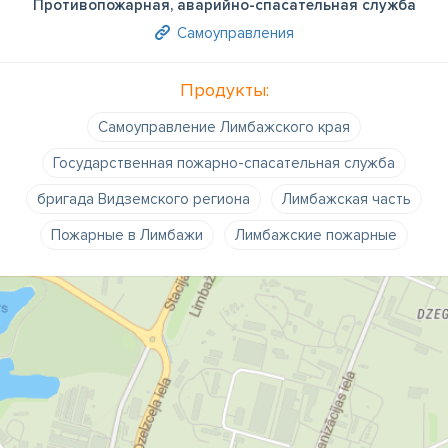
Противопожарная, аварийно-спасательная служба
Самоуправления
Продукты:
Самоуправление Лимбажского края
Государственная пожарно-спасательная служба
бригада Видземского региона
Лимбажская часть
Пожарные в Лимбажи
Лимбажские пожарные