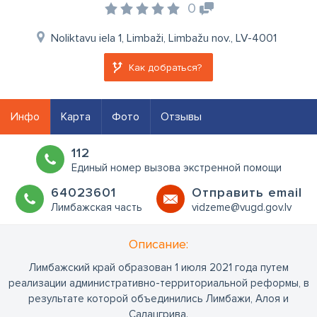
0
Noliktavu iela 1, Limbaži, Limbažu nov., LV-4001
Как добраться?
Инфо
Карта
Фото
Отзывы
112
Единый номер вызова экстренной помощи
64023601
Oтправить email
Лимбажская часть
vidzeme@vugd.gov.lv
Oписание:
Лимбажский край образован 1 июля 2021 года путем
реализации административно-территориальной реформы, в
результате которой объединились Лимбажи, Алоя и
Салацгрива.