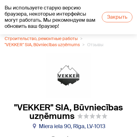
Вы используете старую версию
+17
°C
браузера, некоторые интерфейсы
Закрыть
могут работать. Мы рекомендуем вам
обновить ваш браузер!
1188 каталог компаний
Строительство, ремонтные работы
"VEKKER" SIA, Būvniecības uzņēmums
Отзывы
"VEKKER" SIA, Būvniecības
uzņēmums
Miera iela 90, Rīga, LV-1013