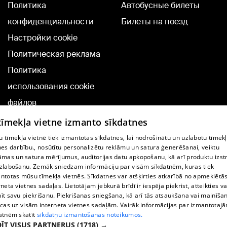
Политика
Автобусные билеты
конфиденциальности
Билеты на поезд
Настройки cookie
Политическая реклама
Политика
использования cookie
файлов
Добавление
 tīmekļa vietne izmanto sīkdatnes
комментариев
 tīmekļa vietnē tiek izmantotas sīkdatnes, lai nodrošinātu un uzlabotu tīmek
nes darbību., nosūtītu personalizētu reklāmu un satura ģenerēšanai, veiktu
āmas un satura mērījumus, auditorijas datu apkopošanu, kā arī produktu izst
TВ-программа
zlabošanu. Zemāk sniedzam informāciju par visām sīkdatnēm, kuras tiek
Условия договора
ntotas mūsu tīmekļa vietnēs. Sīkdatnes var atšķirties atkarībā no apmeklētā
rneta vietnes sadaļas. Lietotājam jebkurā brīdī ir iespēja piekrist, atteikties va
360 Ziņu kontakti
īt savu piekrišanu. Piekrišanas sniegšana, kā arī tās atsaukšana vai mainīša
ecas uz visām interneta vietnes sadaļām. Vairāk informācijas par izmantotaj
Helio Media
atnēm skatīt
sīkdatņu izmantošanas noteikumos.
ĪT VISUS PARTNERUS
(1718) →