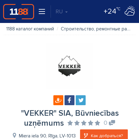
°C
+24
RU
1188 каталог компаний
Строительство, ремонтные работы
"VEKKER" SIA, Būvniecības
uzņēmums
0
Miera iela 90, Rīga, LV-1013
Как добраться?