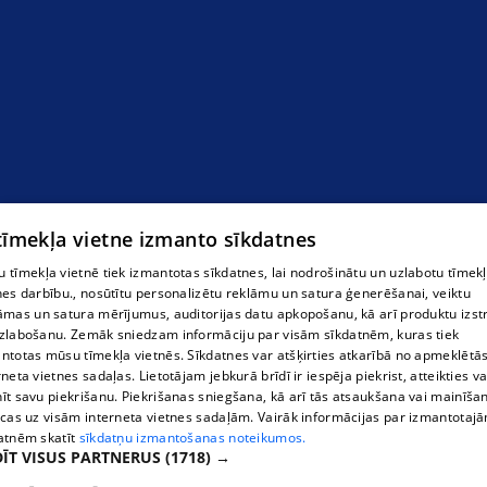
 tīmekļa vietne izmanto sīkdatnes
 tīmekļa vietnē tiek izmantotas sīkdatnes, lai nodrošinātu un uzlabotu tīmek
nes darbību., nosūtītu personalizētu reklāmu un satura ģenerēšanai, veiktu
āmas un satura mērījumus, auditorijas datu apkopošanu, kā arī produktu izst
zlabošanu. Zemāk sniedzam informāciju par visām sīkdatnēm, kuras tiek
ntotas mūsu tīmekļa vietnēs. Sīkdatnes var atšķirties atkarībā no apmeklētā
rneta vietnes sadaļas. Lietotājam jebkurā brīdī ir iespēja piekrist, atteikties va
īt savu piekrišanu. Piekrišanas sniegšana, kā arī tās atsaukšana vai mainīša
ecas uz visām interneta vietnes sadaļām. Vairāk informācijas par izmantotaj
atnēm skatīt
sīkdatņu izmantošanas noteikumos.
ĪT VISUS PARTNERUS
(1718) →