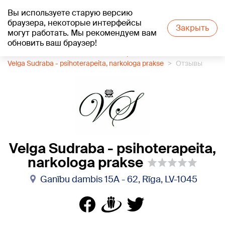
Вы используете старую версию
+17
°C
браузера, некоторые интерфейсы
Закрыть
могут работать. Мы рекомендуем вам
обновить ваш браузер!
1188 каталог компаний
Психотерапевт
Velga Sudraba - psihoterapeita, narkologa prakse
Отзывы
Velga Sudraba - psihoterapeita,
narkologa prakse
Ganību dambis 15A - 62, Rīga, LV-1045