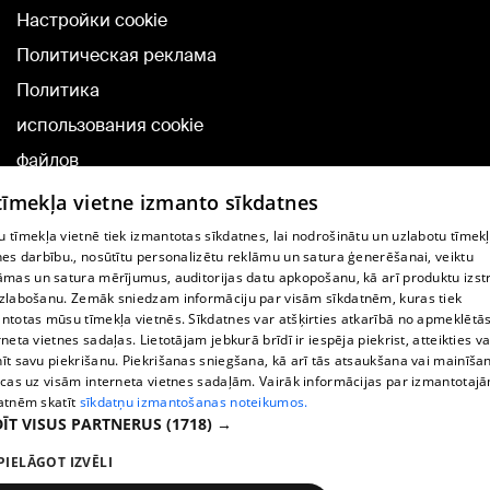
Настройки cookie
Политическая реклама
Политика
использования cookie
файлов
Добавление
 tīmekļa vietne izmanto sīkdatnes
комментариев
 tīmekļa vietnē tiek izmantotas sīkdatnes, lai nodrošinātu un uzlabotu tīmek
nes darbību., nosūtītu personalizētu reklāmu un satura ģenerēšanai, veiktu
āmas un satura mērījumus, auditorijas datu apkopošanu, kā arī produktu izst
TВ-программа
zlabošanu. Zemāk sniedzam informāciju par visām sīkdatnēm, kuras tiek
Условия договора
ntotas mūsu tīmekļa vietnēs. Sīkdatnes var atšķirties atkarībā no apmeklētā
rneta vietnes sadaļas. Lietotājam jebkurā brīdī ir iespēja piekrist, atteikties va
360 Ziņu kontakti
īt savu piekrišanu. Piekrišanas sniegšana, kā arī tās atsaukšana vai mainīša
ecas uz visām interneta vietnes sadaļām. Vairāk informācijas par izmantotaj
Helio Media
atnēm skatīt
sīkdatņu izmantošanas noteikumos.
ĪT VISUS PARTNERUS
(1718) →
Служба помощи портала: э-почта -
info@1188.lv
PIELĀGOT IZVĒLI
Copyright © 2004-2026 SIA HELIO MEDIA.