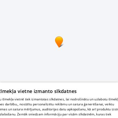
 tīmekļa vietne izmanto sīkdatnes
 tīmekļa vietnē tiek izmantotas sīkdatnes, lai nodrošinātu un uzlabotu tīmek
nes darbību., nosūtītu personalizētu reklāmu un satura ģenerēšanai, veiktu
āmas un satura mērījumus, auditorijas datu apkopošanu, kā arī produktu izst
zlabošanu. Zemāk sniedzam informāciju par visām sīkdatnēm, kuras tiek