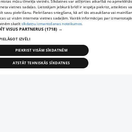
ntotas mūsu tīmekļa vietnēs. Sīkdatnes var atšķirties atkarībā no apmeklētā
rneta vietnes sadaļas. Lietotājam jebkurā brīdī ir iespēja piekrist, atteikties va
īt savu piekrišanu. Piekrišanas sniegšana, kā arī tās atsaukšana vai mainīša
ecas uz visām interneta vietnes sadaļām. Vairāk informācijas par izmantotaj
atnēm skatīt
sīkdatņu izmantošanas noteikumos.
ĪT VISUS PARTNERUS
(1718) →
PIELĀGOT IZVĒLI
PIEKRIST VISĀM SĪKDATNĒM
ATSTĀT TEHNISKĀS SĪKDATNES
TEHNISKĀS/OBLIGĀTĀS
STATISTIKAS
MĒRĶĒŠANA
FUNKCIONĀLĀS
NEKLASIFICĒTĀS
ehniskās/obligātās
Statistikas
Mērķēšana
Funkcionālās
Neklasificēt
niskās/obligātās sīkdatnes nepieciešamas, lai lietotājs varētu brīvi apmeklēt un pārlūk
Добавь свое предприятие
ekļa vietni un izmantot tās piedāvātās iespējas. Bez šīm sīkdatnēm tīmekļa vietne neva