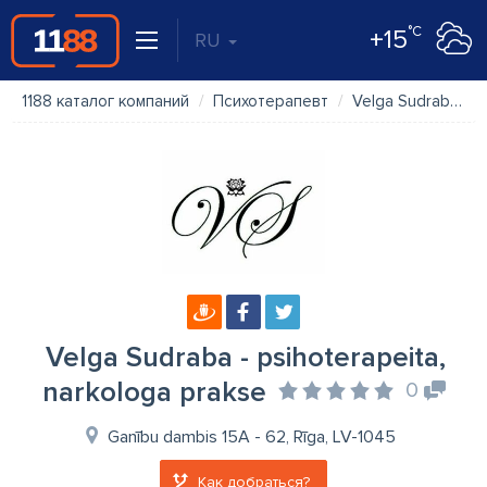
°C
+15
RU
1188 каталог компаний
Психотерапевт
Velga Sudraba - psihoterapeita, narkologa prakse
Velga Sudraba - psihoterapeita,
narkologa prakse
0
Ganību dambis 15A - 62, Rīga, LV-1045
Как добраться?