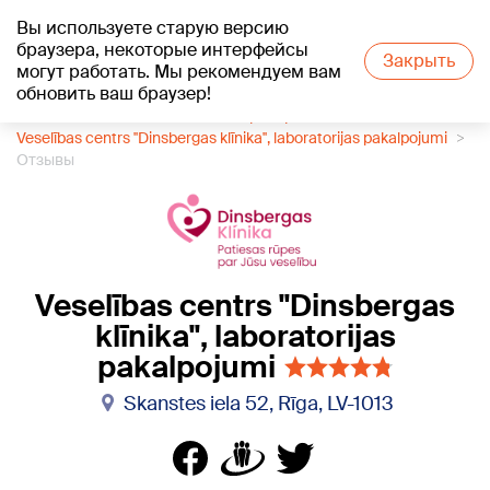
Вы используете старую версию
+15
°C
браузера, некоторые интерфейсы
Закрыть
могут работать. Мы рекомендуем вам
обновить ваш браузер!
1188 каталог компаний
Лаборатории
Veselības centrs ''Dinsbergas klīnika'', laboratorijas pakalpojumi
Отзывы
Veselības centrs ''Dinsbergas
klīnika'', laboratorijas
pakalpojumi
Skanstes iela 52, Rīga, LV-1013