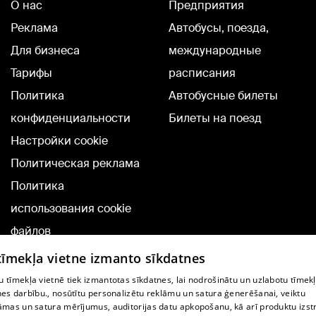
О нас
Предприятия
Реклама
Автобусы, поезда,
Для бизнеса
международные
Тарифы
расписания
Политика
Автобусные билеты
конфиденциальности
Билеты на поезд
Настройки cookie
Политическая реклама
Политика
использования cookie
файлов
Добавление
 tīmekļa vietne izmanto sīkdatnes
комментариев
 tīmekļa vietnē tiek izmantotas sīkdatnes, lai nodrošinātu un uzlabotu tīmek
nes darbību., nosūtītu personalizētu reklāmu un satura ģenerēšanai, veiktu
āmas un satura mērījumus, auditorijas datu apkopošanu, kā arī produktu izst
TВ-программа