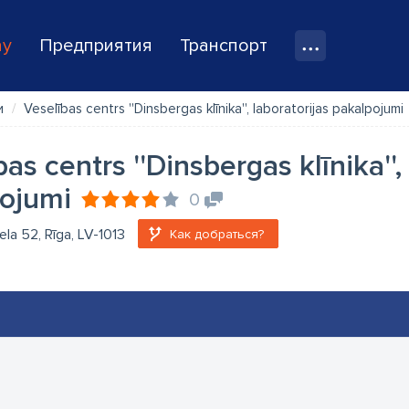
ay
Предприятия
Транспорт
и
Veselības centrs ''Dinsbergas klīnika'', laboratorijas pakalpojumi
as centrs ''Dinsbergas klīnika'',
ojumi
0
ela 52, Rīga, LV-1013
Как добраться?