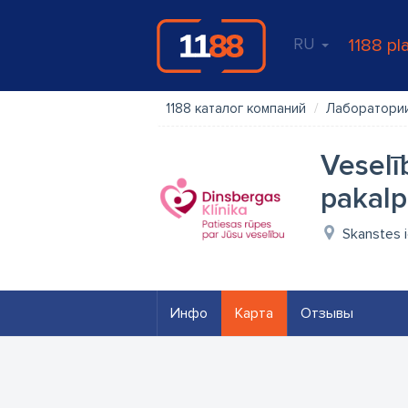
RU
1188 pl
1188 каталог компаний
Лаборатори
Veselīb
pakalp
Skanstes i
Инфо
Карта
Отзывы