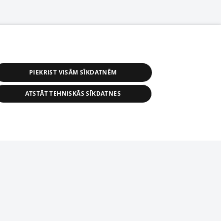
PIEKRIST VISĀM SĪKDATNĒM
ATSTĀT TEHNISKĀS SĪKDATNES
астичное распространение или
информации из баз данных 1188 в
строго запрещено. Также
tīmekļa vietne nevarēs pilnvērtīgi darboties un sniegt
автоматическое скачивание
Перепубликация любого материала,