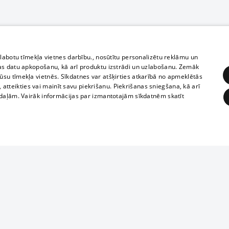
zlabotu tīmekļa vietnes darbību., nosūtītu personalizētu reklāmu un
as datu apkopošanu, kā arī produktu izstrādi un uzlabošanu. Zemāk
su tīmekļa vietnēs. Sīkdatnes var atšķirties atkarībā no apmeklētās
, atteikties vai mainīt savu piekrišanu. Piekrišanas sniegšana, kā arī
adaļām. Vairāk informācijas par izmantotajām sīkdatnēm skatīt
ĒRĶĒŠANA
FUNKCIONĀLĀS
NEKLASIFICĒTĀS
Полное или ч
obligātās
Statistikas
Mērķēšana
Funkcionālās
Neklasificētās
копирование 
любой форме 
eklēt un pārlūkot tīmekļa vietni un izmantot tās piedāvātās iespējas. Bez šīm sīkdatnēm 
запрещается 
иятия
В кинотеатрах
информации. 