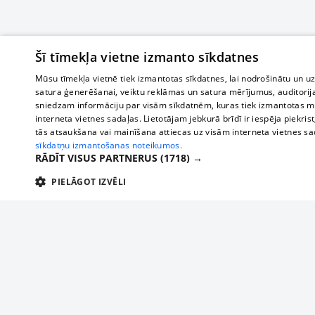
Šī tīmekļa vietne izmanto sīkdatnes
Mūsu tīmekļa vietnē tiek izmantotas sīkdatnes, lai nodrošinātu un u
satura ģenerēšanai, veiktu reklāmas un satura mērījumus, auditorij
sniedzam informāciju par visām sīkdatnēm, kuras tiek izmantotas mū
interneta vietnes sadaļas. Lietotājam jebkurā brīdī ir iespēja piekrist
tās atsaukšana vai mainīšana attiecas uz visām interneta vietnes s
sīkdatņu izmantošanas noteikumos.
RĀDĪT VISUS PARTNERUS
(1718) →
PIELĀGOT IZVĒLI
TEHNISKĀS/OBLIGĀTĀS
STATISTIKAS
M
Tehniskās/
Tehniskās/obligātās sīkdatnes nepieciešamas, lai lietotājs varētu brīvi apm
lietotājam nepieciešamo informāciju.
О нас
Предпр