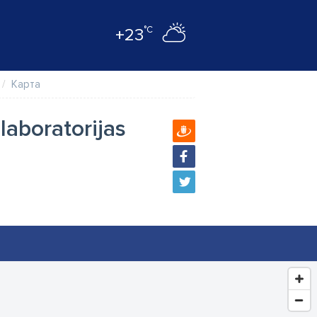
°C
+23
Карта
 laboratorijas