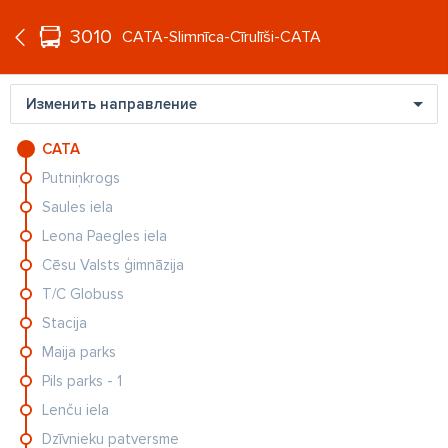
°C
+21
3010
RU
CATA-Slimnīca-Cīrulīši-CATA
Изменить направление
CATA
Putniņkrogs
Saules iela
Leona Paegles iela
Cēsu Valsts ģimnāzija
T/C Globuss
Stacija
Maija parks
Pils parks - 1
Lenču iela
Dzīvnieku patversme