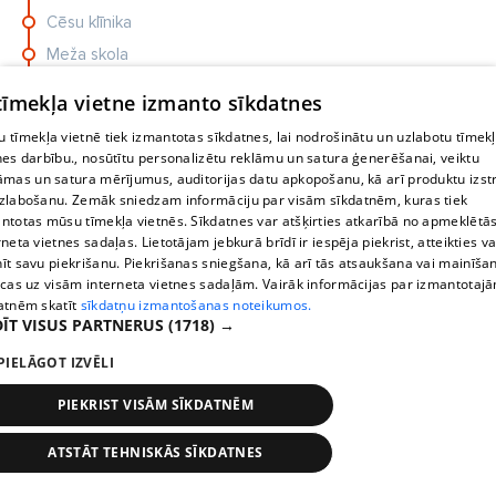
Cēsu klīnika
Meža skola
Pētera iela
 tīmekļa vietne izmanto sīkdatnes
Atpūta
 tīmekļa vietnē tiek izmantotas sīkdatnes, lai nodrošinātu un uzlabotu tīmek
ZIŅAS
Cīrulīši
nes darbību., nosūtītu personalizētu reklāmu un satura ģenerēšanai, veiktu
āmas un satura mērījumus, auditorijas datu apkopošanu, kā arī produktu izst
Andri
Jauns pavērsiens grupā Duets Sandra. Par solisti tag
Kovārņu iela
zlabošanu. Zemāk sniedzam informāciju par visām sīkdatnēm, kuras tiek
kļuvu...
Pētera iela
ntotas mūsu tīmekļa vietnēs. Sīkdatnes var atšķirties atkarībā no apmeklētā
rneta vietnes sadaļas. Lietotājam jebkurā brīdī ir iespēja piekrist, atteikties va
Bērzaine
īt savu piekrišanu. Piekrišanas sniegšana, kā arī tās atsaukšana vai mainīša
Meža skola
ecas uz visām interneta vietnes sadaļām. Vairāk informācijas par izmantotaj
atnēm skatīt
sīkdatņu izmantošanas noteikumos.
Cēsu klīnika
ĪT VISUS PARTNERUS
(1718) →
Dzīvnieku patversme
PIELĀGOT IZVĒLI
Lenču iela
PIEKRIST VISĀM SĪKDATNĒM
Pils parks - 1
Maija parks
ATSTĀT TEHNISKĀS SĪKDATNES
Oстановки
Время
Карта
Stacija