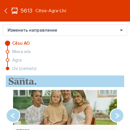
°C
+16
5613
RU
Cēsis-Agra-Līvi
Изменить направление
Cēsu AO
Miera iela
Lietuvu satricinājušās feldšera
Agra
slepkavības lietā no apcietinājuma
atbrīvo vienu no aizdomās
Līvi (ciemats)
turētajiem
Emīls Balceris par laulību: “Es
gribēju precēties - tā bija mana
iniciatīva”