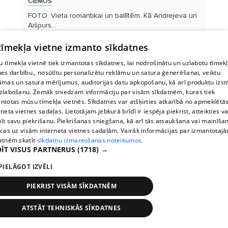
CIEMOS
SPĀ
i
FOTO: Vieta romantikai un ballītēm. Kā Andrejeva un
Kur
Aišpurs...
Sept
 tīmekļa vietne izmanto sīkdatnes
VIEDOKLIS
 tīmekļa vietnē tiek izmantotas sīkdatnes, lai nodrošinātu un uzlabotu tīmek
listi tagad
nes darbību., nosūtītu personalizētu reklāmu un satura ģenerēšanai, veiktu
Ko Maestro Pauls patiesībā domā par aktieri Andri
āmas un satura mērījumus, auditorijas datu apkopošanu, kā arī produktu izst
Bērziņu un...
zlabošanu. Zemāk sniedzam informāciju par visām sīkdatnēm, kuras tiek
ntotas mūsu tīmekļa vietnēs. Sīkdatnes var atšķirties atkarībā no apmeklētā
rneta vietnes sadaļas. Lietotājam jebkurā brīdī ir iespēja piekrist, atteikties va
īt savu piekrišanu. Piekrišanas sniegšana, kā arī tās atsaukšana vai mainīša
ecas uz visām interneta vietnes sadaļām. Vairāk informācijas par izmantotaj
atnēm skatīt
sīkdatņu izmantošanas noteikumos.
ĪT VISUS PARTNERUS
(1718) →
PIELĀGOT IZVĒLI
PIEKRIST VISĀM SĪKDATNĒM
ATSTĀT TEHNISKĀS SĪKDATNES
Oстановки
Время
Карта