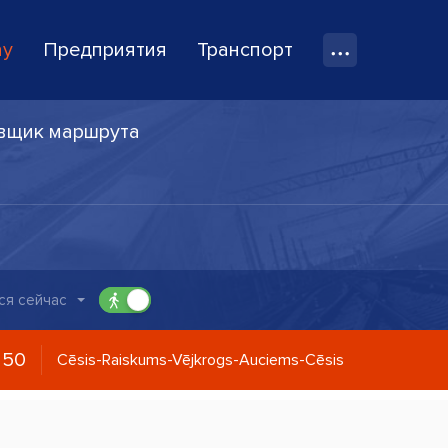
ay
Предприятия
Транспорт
вщик маршрута
ся сейчас
250
Cēsis-Raiskums-Vējkrogs-Auciems-Cēsis