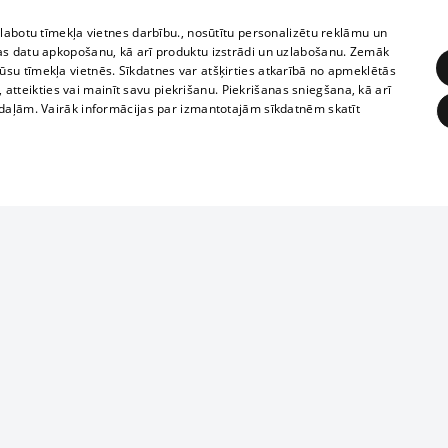
zlabotu tīmekļa vietnes darbību., nosūtītu personalizētu reklāmu un
Суббота
as datu apkopošanu, kā arī produktu izstrādi un uzlabošanu. Zemāk
su tīmekļa vietnēs. Sīkdatnes var atšķirties atkarībā no apmeklētās
15
, atteikties vai mainīt savu piekrišanu. Piekrišanas sniegšana, kā arī
adaļām. Vairāk informācijas par izmantotajām sīkdatnēm skatīt
50
ĒRĶĒŠANA
FUNKCIONĀLĀS
NEKLASIFICĒTĀS
obligātās
Statistikas
Mērķēšana
Funkcionālās
Neklasificētās
eklēt un pārlūkot tīmekļa vietni un izmantot tās piedāvātās iespējas. Bez šīm sīkdatnēm 
ksts
ēja norādītais identifikators