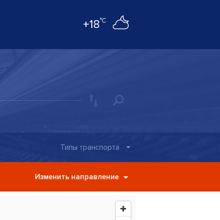
°C
+18
Типы транспорта
Изменить направление