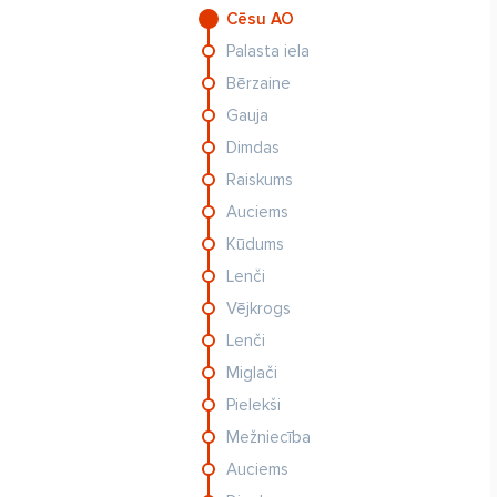
Cēsu AO
Palasta iela
Bērzaine
Gauja
Dimdas
Raiskums
Auciems
Kūdums
Lenči
Vējkrogs
Lenči
Miglači
Pielekši
Mežniecība
Auciems