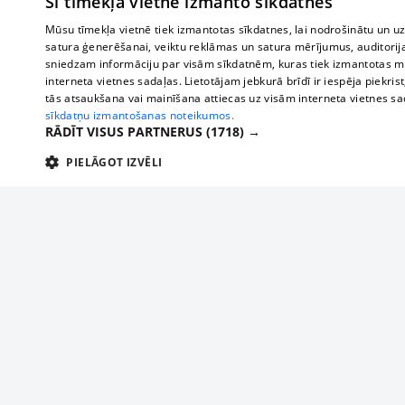
Šī tīmekļa vietne izmanto sīkdatnes
Mūsu tīmekļa vietnē tiek izmantotas sīkdatnes, lai nodrošinātu un u
satura ģenerēšanai, veiktu reklāmas un satura mērījumus, auditorij
sniedzam informāciju par visām sīkdatnēm, kuras tiek izmantotas mū
interneta vietnes sadaļas. Lietotājam jebkurā brīdī ir iespēja piekrist
tās atsaukšana vai mainīšana attiecas uz visām interneta vietnes s
sīkdatņu izmantošanas noteikumos.
RĀDĪT VISUS PARTNERUS
(1718) →
PIELĀGOT IZVĒLI
TEHNISKĀS/OBLIGĀTĀS
STATISTIKAS
M
Tehniskās/
Tehniskās/obligātās sīkdatnes nepieciešamas, lai lietotājs varētu brīvi apm
lietotājam nepieciešamo informāciju.
Nodrošinātājs
/
Darbības
Nosaukums
Apra
Domēns
ilgums
delfi-adid
delfi.lv
1 gads
Izdev