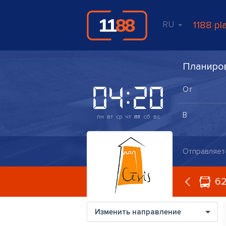
RU
1188 pl
Планиро
пн
вт
ср
чт
пт
сб
вс
Отправляет
6
Изменить направление