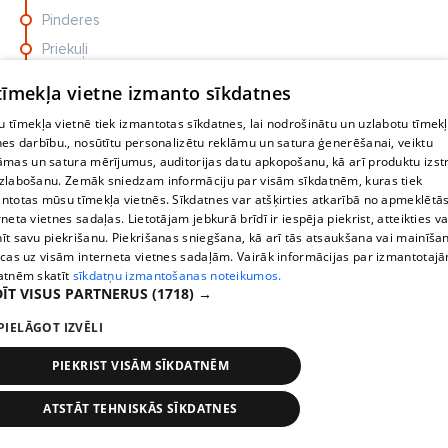
Pinderes
Priekuļi
Cēsu AO
 tīmekļa vietne izmanto sīkdatnes
 tīmekļa vietnē tiek izmantotas sīkdatnes, lai nodrošinātu un uzlabotu tīmek
nes darbību., nosūtītu personalizētu reklāmu un satura ģenerēšanai, veiktu
āmas un satura mērījumus, auditorijas datu apkopošanu, kā arī produktu izst
zlabošanu. Zemāk sniedzam informāciju par visām sīkdatnēm, kuras tiek
ntotas mūsu tīmekļa vietnēs. Sīkdatnes var atšķirties atkarībā no apmeklētā
rneta vietnes sadaļas. Lietotājam jebkurā brīdī ir iespēja piekrist, atteikties va
īt savu piekrišanu. Piekrišanas sniegšana, kā arī tās atsaukšana vai mainīša
ecas uz visām interneta vietnes sadaļām. Vairāk informācijas par izmantotaj
atnēm skatīt
sīkdatņu izmantošanas noteikumos.
ĪT VISUS PARTNERUS
CIEMOS
(1718) →
VIE
FOTO: Vieta romantikai un ballītēm. Kā Andrejeva un
Ko 
PIELĀGOT IZVĒLI
Aišpurs...
Bērz
PIEKRIST VISĀM SĪKDATNĒM
ATSTĀT TEHNISKĀS SĪKDATNES
Oстановки
Время
Карта