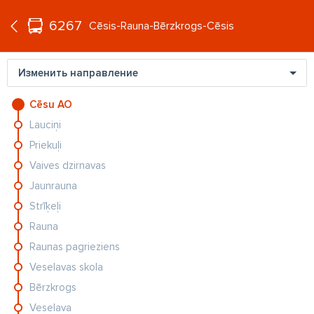
°C
+21
6267
RU
Cēsis-Rauna-Bērzkrogs-Cēsis
Изменить направление
Cēsu AO
Lauciņi
Priekuļi
Vaives dzirnavas
Jaunrauna
CIEMOS
VI
FOTO: Vieta romantikai un ballītēm. Kā Andrejeva un
Ko
Strīķeļi
Aišpurs...
Bē
Rauna
Raunas pagrieziens
Veselavas skola
Bērzkrogs
Veselava