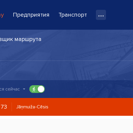
ay
Предприятия
Транспорт
вщик маршрута
ся сейчас
273
Jāņmuiža-Cēsis