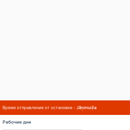
Время отправления от остановки -
Jāņmuiža
Рабочие дни