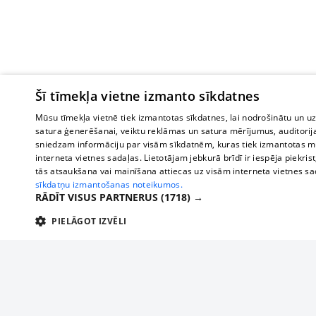
Šī tīmekļa vietne izmanto sīkdatnes
Mūsu tīmekļa vietnē tiek izmantotas sīkdatnes, lai nodrošinātu un u
satura ģenerēšanai, veiktu reklāmas un satura mērījumus, auditorij
sniedzam informāciju par visām sīkdatnēm, kuras tiek izmantotas mū
interneta vietnes sadaļas. Lietotājam jebkurā brīdī ir iespēja piekrist
tās atsaukšana vai mainīšana attiecas uz visām interneta vietnes s
sīkdatņu izmantošanas noteikumos.
RĀDĪT VISUS PARTNERUS
(1718) →
PIELĀGOT IZVĒLI
TEHNISKĀS/OBLIGĀTĀS
STATISTIKAS
M
Tehniskās/