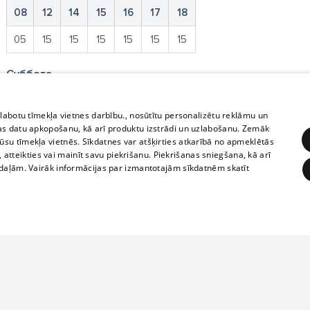
08
12
14
15
16
17
18
05
15
15
15
15
15
15
Суббота
12
14
17
zlabotu tīmekļa vietnes darbību., nosūtītu personalizētu reklāmu un
as datu apkopošanu, kā arī produktu izstrādi un uzlabošanu. Zemāk
15
15
15
su tīmekļa vietnēs. Sīkdatnes var atšķirties atkarībā no apmeklētās
, atteikties vai mainīt savu piekrišanu. Piekrišanas sniegšana, kā arī
Воскресенье
adaļām. Vairāk informācijas par izmantotajām sīkdatnēm skatīt
12
14
18
15
15
15
ĒRĶĒŠANA
FUNKCIONĀLĀS
NEKLASIFICĒTĀS
obligātās
Statistikas
Mērķēšana
Funkcionālās
Neklasificētās