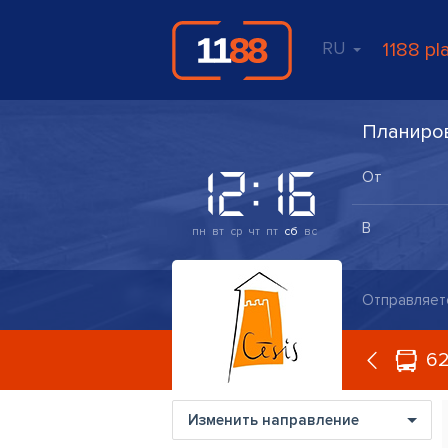
RU
1188 pl
Планиро
пн
вт
ср
чт
пт
сб
вс
Отправляет
6
Изменить направление