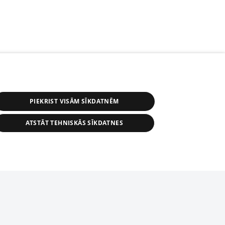
PIEKRIST VISĀM SĪKDATNĒM
ATSTĀT TEHNISKĀS SĪKDATNES