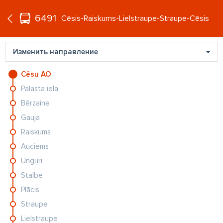
°C
+20
6491
RU
Cēsis-Raiskums-Lielstraupe-Straupe-Cēsis
Изменить направление
Cēsu AO
Palasta iela
Bērzaine
Gauja
Raiskums
Auciems
Unguri
Stalbe
Plācis
Straupe
Lielstraupe