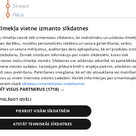
Straupe
Plācis
Stalbe
 tīmekļa vietne izmanto sīkdatnes
Unguri
 tīmekļa vietnē tiek izmantotas sīkdatnes, lai nodrošinātu un uzlabotu tīmek
Auciems
nes darbību., nosūtītu personalizētu reklāmu un satura ģenerēšanai, veiktu
āmas un satura mērījumus, auditorijas datu apkopošanu, kā arī produktu izst
Raiskums
zlabošanu. Zemāk sniedzam informāciju par visām sīkdatnēm, kuras tiek
Gauja
ntotas mūsu tīmekļa vietnēs. Sīkdatnes var atšķirties atkarībā no apmeklētā
rneta vietnes sadaļas. Lietotājam jebkurā brīdī ir iespēja piekrist, atteikties va
Cēsu AO
īt savu piekrišanu. Piekrišanas sniegšana, kā arī tās atsaukšana vai mainīša
ecas uz visām interneta vietnes sadaļām. Vairāk informācijas par izmantotaj
atnēm skatīt
sīkdatņu izmantošanas noteikumos.
ĪT VISUS PARTNERUS
(1718) →
PIELĀGOT IZVĒLI
Emīls Balceris par laulību: “Es
PIEKRIST VISĀM SĪKDATNĒM
gribēju precēties - tā bija mana
iniciatīva”
ATSTĀT TEHNISKĀS SĪKDATNES
Oстановки
Время
Карта