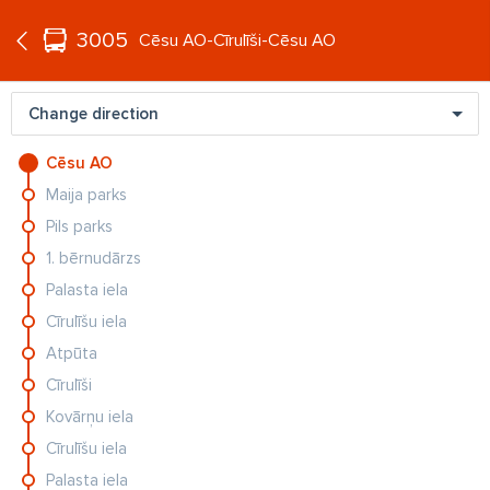
°C
+17
3005
EN
Cēsu AO-Cīrulīši-Cēsu AO
Change direction
Cēsu AO
Maija parks
Pils parks
1. bērnudārzs
Palasta iela
CIEMOS
ZI
FOTO: Vieta romantikai un ballītēm. Kā Andrejeva un
Ja
Cīrulīšu iela
Aišpurs...
kļ
Atpūta
Cīrulīši
Kovārņu iela
Cīrulīšu iela
Palasta iela