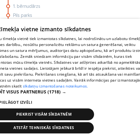
1. bērnudārzs
Pils parks
Maija parks
 tīmekļa vietne izmanto sīkdatnes
Cēsu AO
 tīmekļa vietnē tiek izmantotas sīkdatnes, lai nodrošinātu un uzlabotu tīmek
nes darbību., nosūtītu personalizētu reklāmu un satura ģenerēšanai, veiktu
āmas un satura mērījumus, auditorijas datu apkopošanu, kā arī produktu izst
zlabošanu. Zemāk sniedzam informāciju par visām sīkdatnēm, kuras tiek
ntotas mūsu tīmekļa vietnēs. Sīkdatnes var atšķirties atkarībā no apmeklētā
rneta vietnes sadaļas. Lietotājam jebkurā brīdī ir iespēja piekrist, atteikties va
īt savu piekrišanu. Piekrišanas sniegšana, kā arī tās atsaukšana vai mainīša
ecas uz visām interneta vietnes sadaļām. Vairāk informācijas par izmantotaj
atnēm skatīt
sīkdatņu izmantošanas noteikumos.
ĪT VISUS PARTNERUS
(1718) →
PIELĀGOT IZVĒLI
PIEKRIST VISĀM SĪKDATNĒM
ATSTĀT TEHNISKĀS SĪKDATNES
Stops
Times
Map