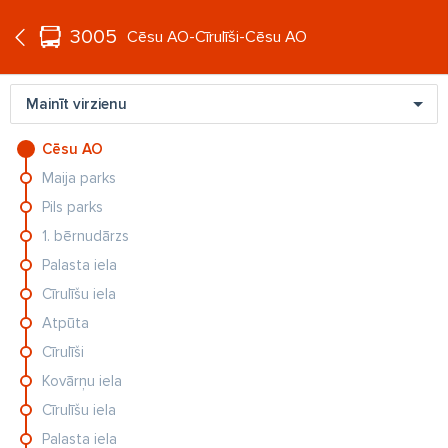
°C
+20
3005
LV
Cēsu AO-Cīrulīši-Cēsu AO
Mainīt virzienu
Cēsu AO
Maija parks
Pils parks
1. bērnudārzs
Palasta iela
Cīrulīšu iela
Atpūta
Cīrulīši
Kovārņu iela
Cīrulīšu iela
Palasta iela