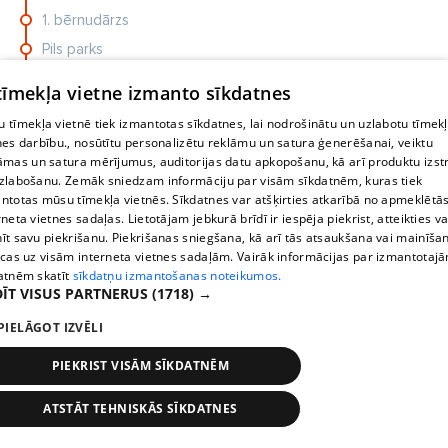
1. bērnudārzs
Pils parks
Maija parks
 tīmekļa vietne izmanto sīkdatnes
Cēsu AO
 tīmekļa vietnē tiek izmantotas sīkdatnes, lai nodrošinātu un uzlabotu tīmek
nes darbību., nosūtītu personalizētu reklāmu un satura ģenerēšanai, veiktu
āmas un satura mērījumus, auditorijas datu apkopošanu, kā arī produktu izst
zlabošanu. Zemāk sniedzam informāciju par visām sīkdatnēm, kuras tiek
ntotas mūsu tīmekļa vietnēs. Sīkdatnes var atšķirties atkarībā no apmeklētā
rneta vietnes sadaļas. Lietotājam jebkurā brīdī ir iespēja piekrist, atteikties va
īt savu piekrišanu. Piekrišanas sniegšana, kā arī tās atsaukšana vai mainīša
Pāris iegādājās lētu māju Itālijā,
ecas uz visām interneta vietnes sadaļām. Vairāk informācijas par izmantotaj
taču drīz atklāja nepatīkamu
atnēm skatīt
sīkdatņu izmantošanas noteikumos.
pārsteigumu
ĪT VISUS PARTNERUS
(1718) →
PIELĀGOT IZVĒLI
Mirušā miljonāra Valērija Maligina
PIEKRIST VISĀM SĪKDATNĒM
jaunāko meitu tiesā par
kontrabandu
ATSTĀT TEHNISKĀS SĪKDATNES
Pieturas
Laiki
Karte