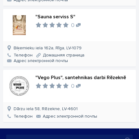
"Sauna serviss S"
0
Biķernieku iela 162a, Rīga, LV-1079
Телефон
Домашняя страница
Aдрес электронной почты
"Vego Plus", santehnikas darbi Rēzeknē
0
Dārzu iela 58, Rēzekne, LV-4601
Телефон
Aдрес электронной почты