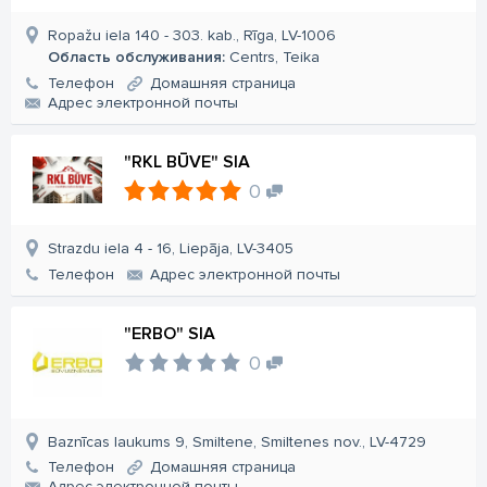
Ropažu iela 140 - 303. kab., Rīga, LV-1006
Область обслуживания:
Centrs, Teika
Телефон
Домашняя страница
Aдрес электронной почты
"RKL BŪVE" SIA
0
Strazdu iela 4 - 16, Liepāja, LV-3405
Телефон
Aдрес электронной почты
"ERBO" SIA
0
Baznīcas laukums 9, Smiltene, Smiltenes nov., LV-4729
Телефон
Домашняя страница
Aдрес электронной почты