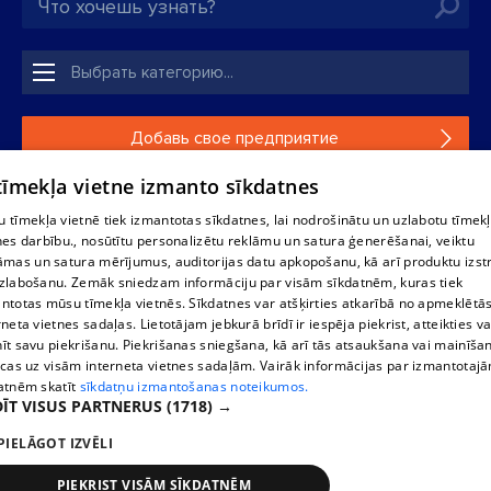
Добавь свое предприятие
 tīmekļa vietne izmanto sīkdatnes
Если твоего предприятия нет в нашей базе данных,
заполни простую форму .
 tīmekļa vietnē tiek izmantotas sīkdatnes, lai nodrošinātu un uzlabotu tīmek
nes darbību., nosūtītu personalizētu reklāmu un satura ģenerēšanai, veiktu
āmas un satura mērījumus, auditorijas datu apkopošanu, kā arī produktu izst
Полное или частичное распространение или копирование
zlabošanu. Zemāk sniedzam informāciju par visām sīkdatnēm, kuras tiek
информации из баз данных 1188 в любой форме строго
ntotas mūsu tīmekļa vietnēs. Sīkdatnes var atšķirties atkarībā no apmeklētā
запрещено. Также запрещается автоматическое
rneta vietnes sadaļas. Lietotājam jebkurā brīdī ir iespēja piekrist, atteikties va
скачивание информации. Перепубликация любого
īt savu piekrišanu. Piekrišanas sniegšana, kā arī tās atsaukšana vai mainīša
материала, опубликованного на сайте 1188 , возможна
ecas uz visām interneta vietnes sadaļām. Vairāk informācijas par izmantotaj
только с согласия редакции сайта 1188.
atnēm skatīt
sīkdatņu izmantošanas noteikumos.
ĪT VISUS PARTNERUS
(1718) →
PIELĀGOT IZVĒLI
Служба помощи портала: э-почта -
info@1188.lv
Разработано
SIA Helio Media
2004-2026
PIEKRIST VISĀM SĪKDATNĒM