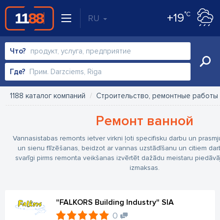
°C
+19
RU
Что?
Где?
1188 каталог компаний
Строительство, ремонтные работы
Ремонт ванной
Vannasistabas remonts ietver virkni ļoti specifisku darbu un prasmj
un sienu flīzēšanas, beidzot ar vannas uzstādīšanu un citiem darbi
svarīgi pirms remonta veikšanas izvērtēt dažādu meistaru piedāv
izmaksas.
"FALKORS Building Industry" SIA
0