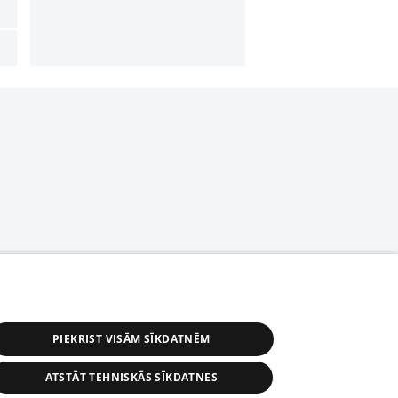
PIEKRIST VISĀM SĪKDATNĒM
ATSTĀT TEHNISKĀS SĪKDATNES