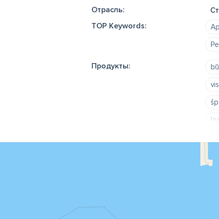
Отрасль:
Ст
TOP Keywords:
Ap
Ре
Продукты:
bū
vi
šp
lo
vin
bū
Ap