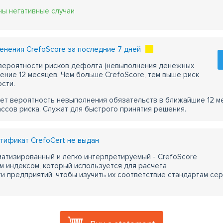
ны негативные случаи
нения CrefoScore за последние 7 дней
 вероятности рисков дефолта (невыполнения денежных
чение 12 месяцев. Чем больше CrefoScore, тем выше риск
сти.
ет вероятность невыполнения обязательств в ближайшие 12 м
ассов риска. Служат для быстрого принятия решения.
ификат CrefoCert не выдан
атизированный и легко интерпретируемый - CrefoScore
м индексом, который используется для расчёта
 предприятий, чтобы изучить их соответствие стандартам сер