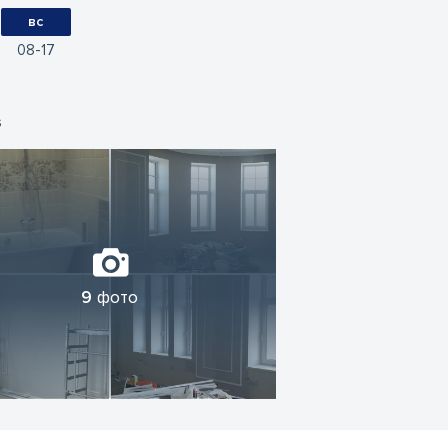
вс
08
17
s
9
фото