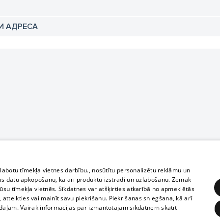
И АДРЕСА
zlabotu tīmekļa vietnes darbību., nosūtītu personalizētu reklāmu un
as datu apkopošanu, kā arī produktu izstrādi un uzlabošanu. Zemāk
su tīmekļa vietnēs. Sīkdatnes var atšķirties atkarībā no apmeklētās
, atteikties vai mainīt savu piekrišanu. Piekrišanas sniegšana, kā arī
adaļām. Vairāk informācijas par izmantotajām sīkdatnēm skatīt