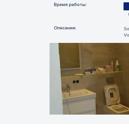
Время работы:
Oписание:
Si
Vi