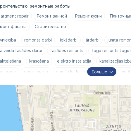
роительство, ремонтные работы
artment repair
Ремонт ванной
Ремонт кухни
Плиточны
монт фасада
Cтроительство
vniecība
remonta darbi
iekšdarbi
ārdarbi
jumta remon
sa veida fasādes darbi
fasādes remonts
žogu remonts žogu 
aktelēšana
krāsošana
elektro instalācija
kanalizācijas iz
gu maiņa
durvju maiņa
riģipša karkasa izbūve
riģipša mon
Больше
ils
parkets
lamināts
linolejs
paklājs
demontāžas da
vgružu utilizācija
uzkopšana ikdienā
uzkopšana pēc remonta
dares darbi
Flīzēšana