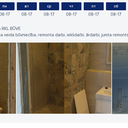
пн
вт
ср
чт
пт
сб
08
17
08
17
08
17
08
17
08
17
08
17
a RKL BŪVE
sa veida būvniecība, remonta darbi, iekšdarbi, ārdarbi, jumta remont