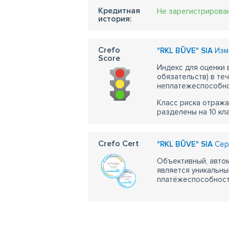
Кредитная
Не зарегистрирова
история:
Crefo
"RKL BŪVE" SIA
Изме
Score
Индекс для оценки
обязательств) в те
неплатежеспособно
Класс риска отража
разделены на 10 кл
Crefo Cert
"RKL BŪVE" SIA
Серт
Объективный, автом
является уникальны
платёжеспособности