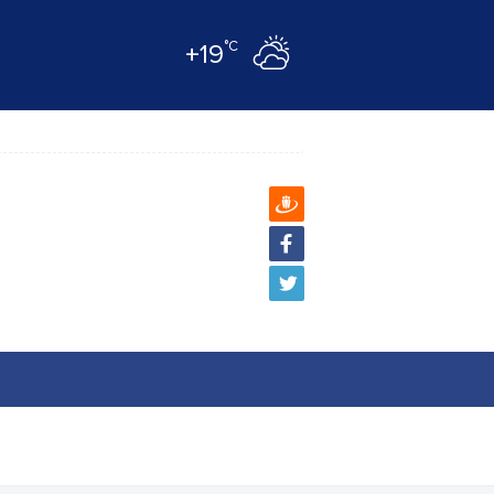
°C
+19