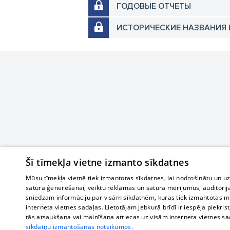
ГОДОВЫЕ ОТЧЕТЫ
ИСТОРИЧЕСКИЕ НАЗВАНИЯ 
Šī tīmekļa vietne izmanto sīkdatnes
Mūsu tīmekļa vietnē tiek izmantotas sīkdatnes, lai nodrošinātu un u
satura ģenerēšanai, veiktu reklāmas un satura mērījumus, auditorij
sniedzam informāciju par visām sīkdatnēm, kuras tiek izmantotas mū
interneta vietnes sadaļas. Lietotājam jebkurā brīdī ir iespēja piekrist
tās atsaukšana vai mainīšana attiecas uz visām interneta vietnes s
sīkdatņu izmantošanas noteikumos.