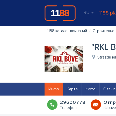
RU
1188 pl
1188 каталог компаний
Строительст
"RKL 
Strazdu ie
Инфо
Карта
Фото
Отзыв
29600778
Oтпр
Телефон
rklbuv