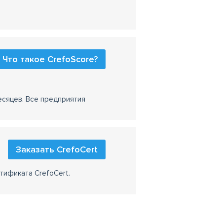
Что такое CrefoScore?
есяцев. Все предприятия
Заказать CrefoCert
тификата CrefoCert.