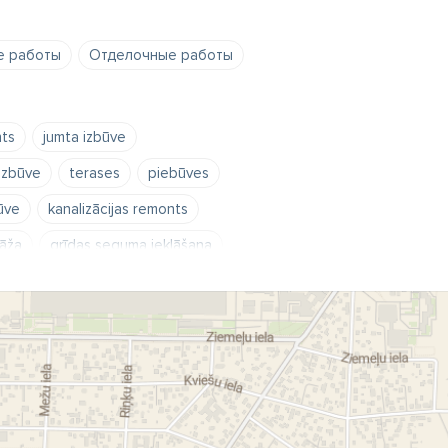
е работы
Отделочные работы
ts
jumta izbūve
izbūve
terases
piebūves
būve
kanalizācijas remonts
tāža
grīdas seguma ieklāšana
rbi
būvgružu izvešana
transporta pakalpojumi