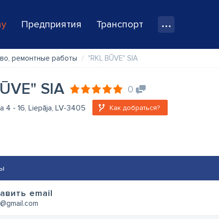
ay
Предприятия
Транспорт
во, ремонтные работы
"RKL BŪVE" SIA
BŪVE" SIA
0
la 4 - 16, Liepāja, LV-3405
Как добраться?
ы
авить email
e@gmail.com