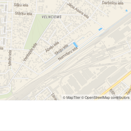
© MapTiler
© OpenStreetMap contributors