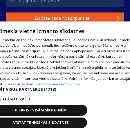
Добавь свое предприятие
 tīmekļa vietne izmanto sīkdatnes
Если твоего предприятия нет в нашей базе данных,
заполни простую форму .
 tīmekļa vietnē tiek izmantotas sīkdatnes, lai nodrošinātu un uzlabotu tīmek
nes darbību., nosūtītu personalizētu reklāmu un satura ģenerēšanai, veiktu
āmas un satura mērījumus, auditorijas datu apkopošanu, kā arī produktu izst
Полное или частичное распространение или копирование
zlabošanu. Zemāk sniedzam informāciju par visām sīkdatnēm, kuras tiek
информации из баз данных 1188 в любой форме строго
ntotas mūsu tīmekļa vietnēs. Sīkdatnes var atšķirties atkarībā no apmeklētā
запрещено. Также запрещается автоматическое
rneta vietnes sadaļas. Lietotājam jebkurā brīdī ir iespēja piekrist, atteikties va
скачивание информации. Перепубликация любого
īt savu piekrišanu. Piekrišanas sniegšana, kā arī tās atsaukšana vai mainīša
материала, опубликованного на сайте 1188 , возможна
ecas uz visām interneta vietnes sadaļām. Vairāk informācijas par izmantotaj
только с согласия редакции сайта 1188.
atnēm skatīt
sīkdatņu izmantošanas noteikumos.
ĪT VISUS PARTNERUS
(1718) →
PIELĀGOT IZVĒLI
Служба помощи портала: э-почта -
info@1188.lv
Разработано
SIA Helio Media
2004-2026
PIEKRIST VISĀM SĪKDATNĒM
ATSTĀT TEHNISKĀS SĪKDATNES