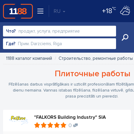
°C
+18
RU
Что?
Где?
1188 каталог компаний
Строительство, ремонтные работы
Плиточные работы
Flīzēšanas darbus visprātīgākais ir uzticēt profesionālam flīzētājam 
dienu nemaina. Vannas istabas flīzēšana, flizēšana virtuvē, grīdu 
prasa precizitāti un pieredzi.
"FALKORS Building Industry" SIA
0