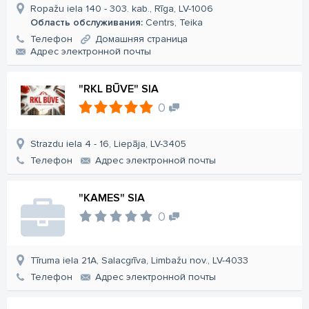
Ropažu iela 140 - 303. kab., Rīga, LV-1006
Область обслуживания:
Centrs, Teika
Телефон
Домашняя страница
Aдрес электронной почты
"RKL BŪVE" SIA
0
Strazdu iela 4 - 16, Liepāja, LV-3405
Телефон
Aдрес электронной почты
"KAMES" SIA
0
Tīruma iela 21A, Salacgrīva, Limbažu nov., LV-4033
Телефон
Aдрес электронной почты