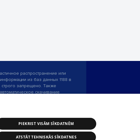
астичное распространение или
информации из баз данных 1188 в
строго запрещено. Также
автоматическое скачивание
Перепубликация любого материала,
ого на сайте 1188 , возможна
асия редакции сайта 1188.
PIEKRIST VISĀM SĪKDATNĒM
и портала: э-почта -
info@1188.lv
ATSTĀT TEHNISKĀS SĪKDATNES