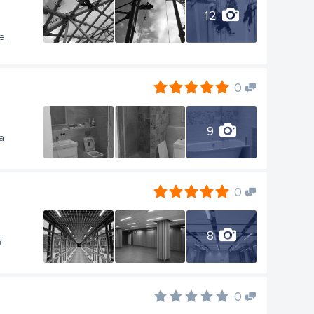
12
е,
0
9
a
0
8
х
0