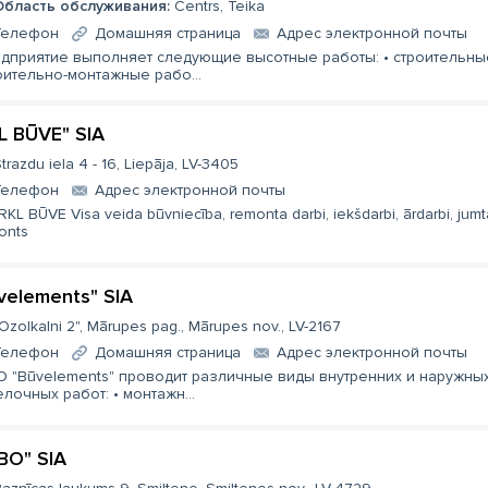
Область обслуживания:
Centrs, Teika
Телефон
Домашняя страница
Aдрес электронной почты
дприятие выполняет следующие высотные работы: • строительны
оительно-монтажные рабо...
L BŪVE" SIA
trazdu iela 4 - 16, Liepāja, LV-3405
Телефон
Aдрес электронной почты
RKL BŪVE Visa veida būvniecība, remonta darbi, iekšdarbi, ārdarbi, jumt
onts
velements" SIA
Ozolkalni 2", Mārupes pag., Mārupes nov., LV-2167
Телефон
Домашняя страница
Aдрес электронной почты
 "Būvelements" проводит различные виды внутренних и наружны
елочных работ: • монтажн...
BO" SIA