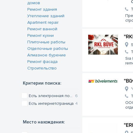
домов
Ремонт здания
Пре
Утепление зданий
стр
Apartment repair
Ремонт ванной
Ремонт кухни
"RK
Плиточные работы
S
Отделочные работы
Алмазное бурение
Sia 
Ремонт фасада
rem
Cтроительство
"Bū
Критерии поиска:
"
Есть электронная почта
6
ООО
Есть интернетстраница
4
отд
Место нахождения:
"ER