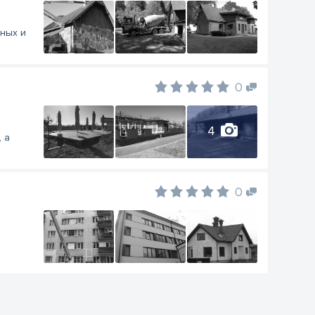
ных и
0
4
 а
0