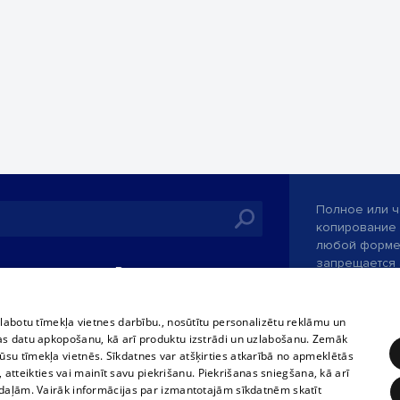
Полное или ч
копирование 
любой форме 
запрещается 
иятия
В кинотеатрах
информации. 
rains,
TВ-программа
опубликованн
tional schedules
только с согл
Условия договора
zlabotu tīmekļa vietnes darbību., nosūtītu personalizētu reklāmu un
ets
as datu apkopošanu, kā arī produktu izstrādi un uzlabošanu. Zemāk
360 Ziņas kontakti
su tīmekļa vietnēs. Sīkdatnes var atšķirties atkarībā no apmeklētās
ckets
, atteikties vai mainīt savu piekrišanu. Piekrišanas sniegšana, kā arī
Служба помощ
adaļām. Vairāk informācijas par izmantotajām sīkdatnēm skatīt