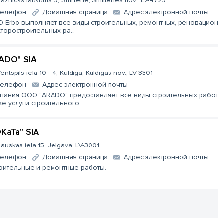
aznīcas laukums 9, Smiltene, Smiltenes nov., LV-4729
Телефон
Домашняя страница
Aдрес электронной почты
 Erbo выполняет все виды строительных, ремонтных, реновацион
кторостроительных ра...
ADO" SIA
entspils iela 10 - 4, Kuldīga, Kuldīgas nov., LV-3301
Телефон
Aдрес электронной почты
пания ООО "ARADO" предоставляет все виды строительных работ,
же услуги строительного...
KaTa" SIA
auskas iela 15, Jelgava, LV-3001
Телефон
Домашняя страница
Aдрес электронной почты
оительные и ремонтные работы.