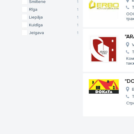
B
Smiltene
1
Rīga
1
ООО
Liepāja
1
тра
Kuldīga
1
Jelgava
1
"AR
V
Ком
так
"DO
B
Стр