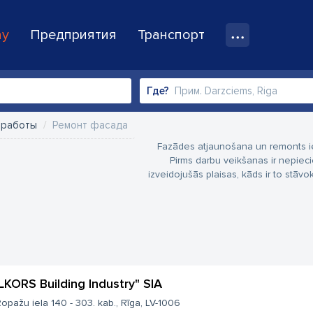
ay
Предприятия
Транспорт
Где?
 работы
Ремонт фасада
Fazādes atjaunošana un remonts ie
Pirms darbu veikšanas ir nepieci
izveidojušās plaisas, kāds ir to stāvok
LKORS Building Industry" SIA
opažu iela 140 - 303. kab., Rīga, LV-1006