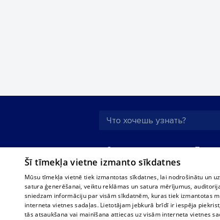
О нас
Предпр
Šī tīmekļa vietne izmanto sīkdatnes
Реклама
Buses, t
interna
Для бизнеса
Mūsu tīmekļa vietnē tiek izmantotas sīkdatnes, lai nodrošinātu un u
Bus tick
satura ģenerēšanai, veiktu reklāmas un satura mērījumus, auditorij
Тарифы
sniedzam informāciju par visām sīkdatnēm, kuras tiek izmantotas mū
Train ti
Политика
interneta vietnes sadaļas. Lietotājam jebkurā brīdī ir iespēja piekrist
конфиденциальности
tās atsaukšana vai mainīšana attiecas uz visām interneta vietnes s