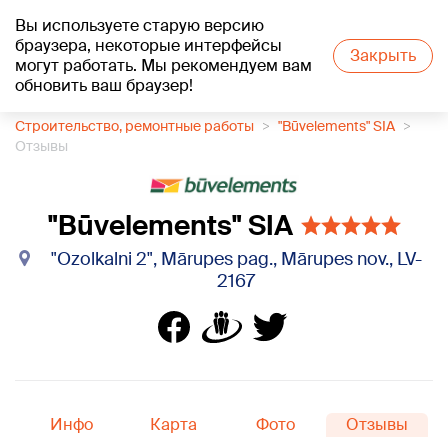
Вы используете старую версию
+17
°C
браузера, некоторые интерфейсы
Закрыть
могут работать. Мы рекомендуем вам
обновить ваш браузер!
1188 каталог компаний
Строительство, ремонтные работы
"Būvelements" SIA
Отзывы
"Būvelements" SIA
"Ozolkalni 2", Mārupes pag., Mārupes nov., LV-
2167
Инфо
Карта
Фото
Отзывы