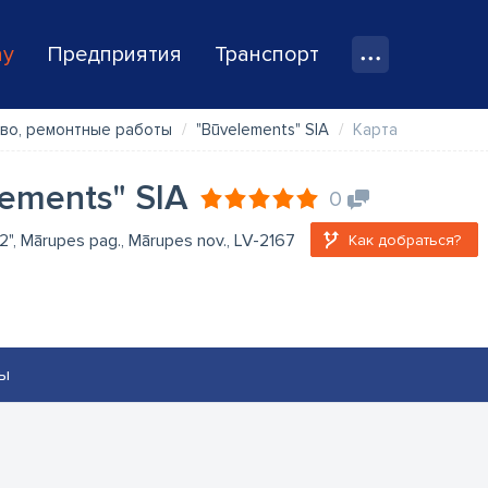
ay
Предприятия
Транспорт
во, ремонтные работы
"Būvelements" SIA
Карта
ements" SIA
0
 2", Mārupes pag., Mārupes nov., LV-2167
Как добраться?
ы