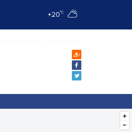
°C
+20