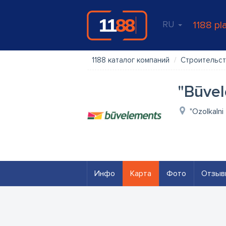
RU
1188 pl
1188 каталог компаний
Строительст
"Būvel
"Ozolkalni
Инфо
Карта
Фото
Отзыв