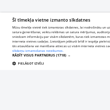
Šī tīmekļa vietne izmanto sīkdatnes
Mūsu tīmekļa vietnē tiek izmantotas sīkdatnes, lai nodrošinātu un u
satura ģenerēšanai, veiktu reklāmas un satura mērījumus, auditorij
sniedzam informāciju par visām sīkdatnēm, kuras tiek izmantotas mū
interneta vietnes sadaļas. Lietotājam jebkurā brīdī ir iespēja piekrist
tās atsaukšana vai mainīšana attiecas uz visām interneta vietnes s
sīkdatņu izmantošanas noteikumos.
RĀDĪT VISUS PARTNERUS
(1718) →
PIELĀGOT IZVĒLI
TEHNISKĀS/OBLIGĀTĀS
STATISTIKAS
M
Tehniskās/
Tehniskās/obligātās sīkdatnes nepieciešamas, lai lietotājs varētu brīvi apm
lietotājam nepieciešamo informāciju.
О нас
Предпр