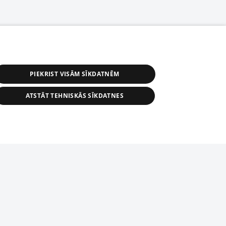
PIEKRIST VISĀM SĪKDATNĒM
ATSTĀT TEHNISKĀS SĪKDATNES
астичное распространение или
информации из баз данных 1188 в
строго запрещено. Также
tīmekļa vietne nevarēs pilnvērtīgi darboties un sniegt
автоматическое скачивание
Перепубликация любого материала,