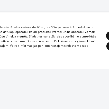
zlabotu tīmekļa vietnes darbību., nosūtītu personalizētu reklāmu un
as datu apkopošanu, kā arī produktu izstrādi un uzlabošanu. Zemāk
su tīmekļa vietnēs. Sīkdatnes var atšķirties atkarībā no apmeklētās
, atteikties vai mainīt savu piekrišanu. Piekrišanas sniegšana, kā arī
adaļām. Vairāk informācijas par izmantotajām sīkdatnēm skatīt
ĒRĶĒŠANA
FUNKCIONĀLĀS
NEKLASIFICĒTĀS
Полное или ч
obligātās
Statistikas
Mērķēšana
Funkcionālās
Neklasificētās
копирование 
любой форме 
eklēt un pārlūkot tīmekļa vietni un izmantot tās piedāvātās iespējas. Bez šīm sīkdatnēm 
запрещается 
иятия
В кинотеатрах
информации. 