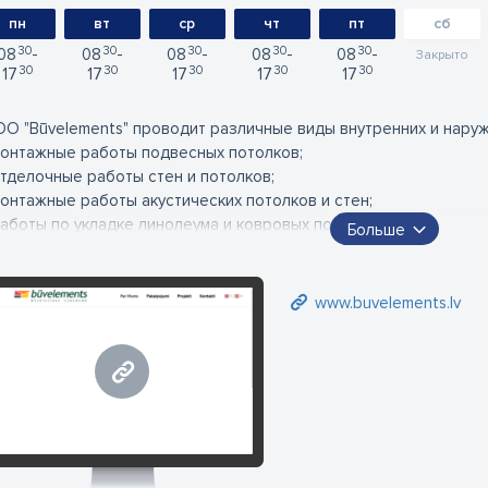
пн
вт
ср
чт
пт
сб
30
30
30
30
30
08
08
08
08
08
Закрыто
30
30
30
30
30
17
17
17
17
17
О "Būvelements" проводит различные виды внутренних и наруж
монтажные работы подвесных потолков;
отделочные работы стен и потолков;
монтажные работы акустических потолков и стен;
работы по укладке линолеума и ковровых покрытий;
Больше
работы по укладке гранитного покрытия;
работы по укладке плитки;
монтажные работы вентилируемых фасадов;
www.buvelements.lv
монтаж стеклянных и модулируемых перегородок;
построение конструкций из гипсокартона для полов, стен и пере
www.buvelements.lv