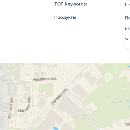
TOP Keywords:
Ре
Продукты:
По
на
ус
ук
мо
по
по