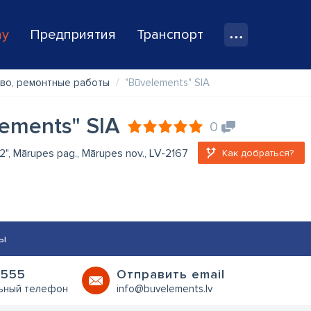
ay
Предприятия
Транспорт
во, ремонтные работы
"Būvelements" SIA
ements" SIA
0
 2", Mārupes pag., Mārupes nov., LV-2167
Как добраться?
ы
1555
Oтправить email
ьный телефон
info@buvelements.lv