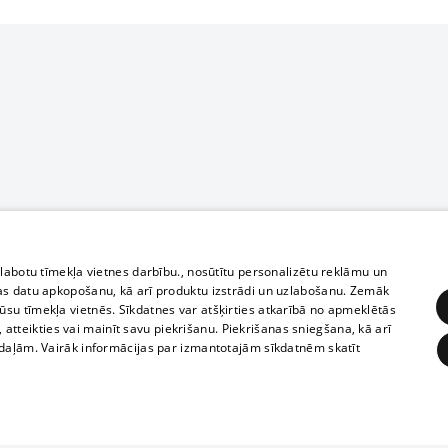
zlabotu tīmekļa vietnes darbību., nosūtītu personalizētu reklāmu un
as datu apkopošanu, kā arī produktu izstrādi un uzlabošanu. Zemāk
su tīmekļa vietnēs. Sīkdatnes var atšķirties atkarībā no apmeklētās
, atteikties vai mainīt savu piekrišanu. Piekrišanas sniegšana, kā arī
adaļām. Vairāk informācijas par izmantotajām sīkdatnēm skatīt