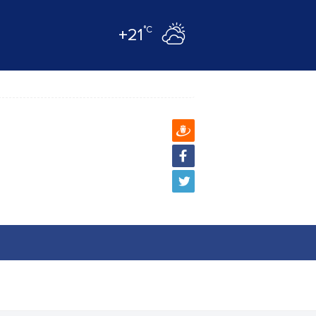
°C
+21