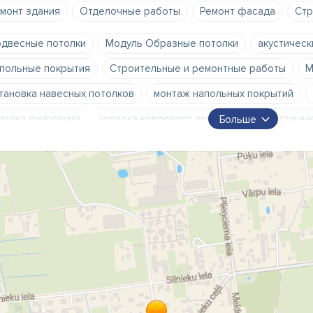
монт здания
Отделочные работы
Ремонт фасада
Cтр
двесные потолки
Модуль Образные потолки
акустическ
польные покрытия
Строительные и ремонтные работы
М
тановка навесных потолков
монтаж напольных покрытий
ладка линолеума
укладка коврового покрытия
монтажные
Больше
нтаж стеклянной внешней стены
монтаж модульных перего
стройка потолочных конструкций
постройка стенных констр
стройка конструкции перегородок из гипсокартона