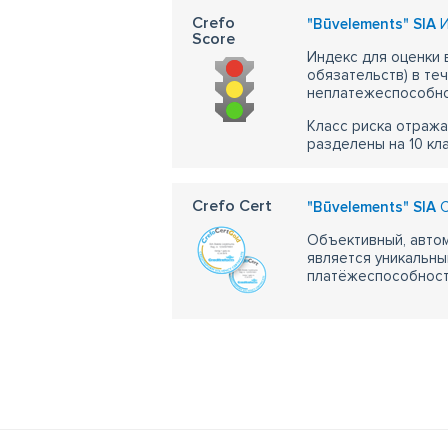
Crefo
"Būvelements" SIA
И
Score
Индекс для оценки
обязательств) в те
неплатежеспособно
Класс риска отража
разделены на 10 кл
Crefo Cert
"Būvelements" SIA
С
Объективный, автом
является уникальны
платёжеспособности