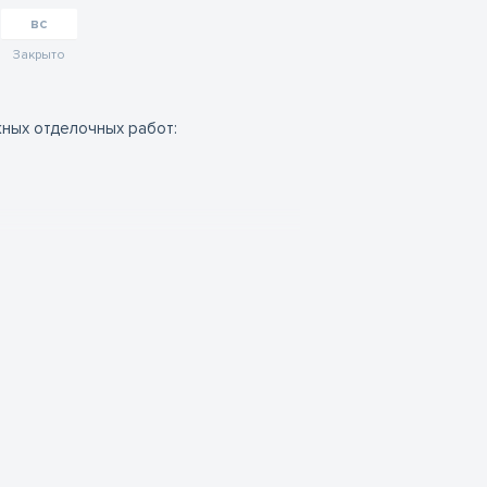
вс
Закрыто
ных отделочных работ:
городок .