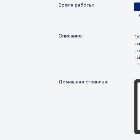
Время работы:
Oписание:
ОО
• 
• 
• 
• 
• 
• 
Домашняя страница:
• 
• 
• 