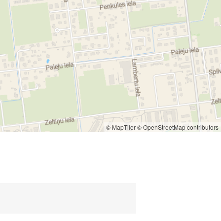
© MapTiler
© OpenStreetMap contributors