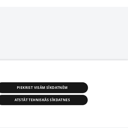
PIEKRIST VISĀM SĪKDATNĒM
ATSTĀT TEHNISKĀS SĪKDATNES