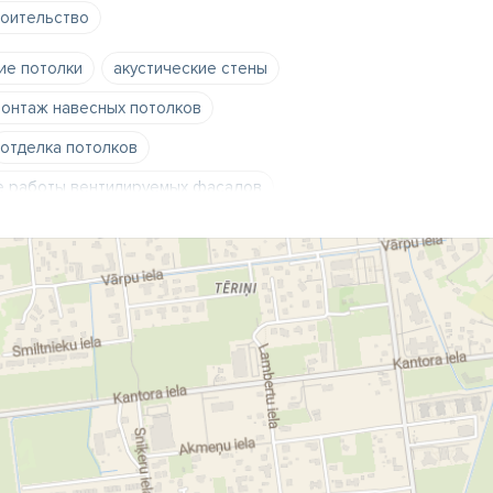
оительство
ие потолки
акустические стены
онтаж навесных потолков
отделка потолков
 работы вентилируемых фасадов
родок
укций