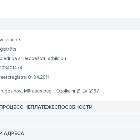
velements
ģistrēts
biedrība ar ierobežotu atbildību
103401474
mercreģistrs, 01.04.2011
rupes nov., Mārupes pag., "Ozolkalni 2", LV-2167
 ПРОЦЕСС НЕПЛАТЕЖЕСПОСОБНОСТИ
И АДРЕСА