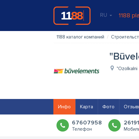
RU
1188 pl
1188 каталог компаний
Строительст
"Būvel
"Ozolkalni
Инфо
Карта
Фото
Отзыв
67607958
2619
Телефон
Мобил