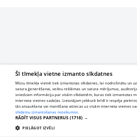
Šī tīmekļa vietne izmanto sīkdatnes
Mūsu tīmekļa vietnē tiek izmantotas sīkdatnes, lai nodrošinātu un u
satura ģenerēšanai, veiktu reklāmas un satura mērījumus, auditorij
sniedzam informāciju par visām sīkdatnēm, kuras tiek izmantotas mū
interneta vietnes sadaļas. Lietotājam jebkurā brīdī ir iespēja piekrist
tās atsaukšana vai mainīšana attiecas uz visām interneta vietnes s
sīkdatņu izmantošanas noteikumos.
RĀDĪT VISUS PARTNERUS
(1718) →
PIELĀGOT IZVĒLI