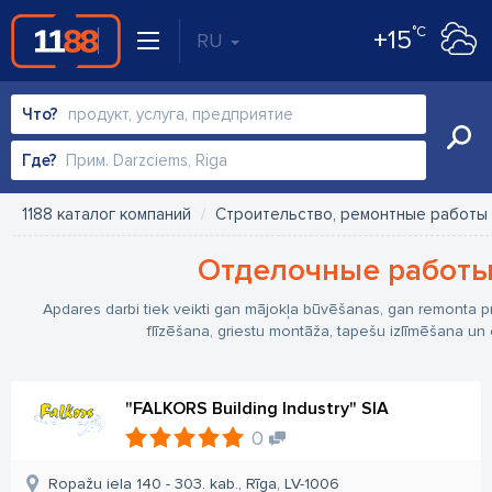
°C
+15
RU
Что?
Где?
1188 каталог компаний
Строительство, ремонтные работы
Отделочные работ
Apdares darbi tiek veikti gan mājokļa būvēšanas, gan remonta p
flīzēšana, griestu montāža, tapešu izlīmēšana un ci
"FALKORS Building Industry" SIA
0
Ropažu iela 140 - 303. kab., Rīga, LV-1006