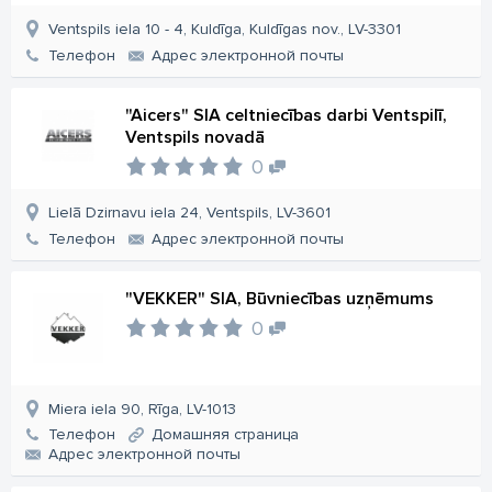
Ventspils iela 10 - 4, Kuldīga, Kuldīgas nov., LV-3301
Телефон
Aдрес электронной почты
"Aicers" SIA celtniecības darbi Ventspilī,
Ventspils novadā
0
Lielā Dzirnavu iela 24, Ventspils, LV-3601
Телефон
Aдрес электронной почты
"VEKKER" SIA, Būvniecības uzņēmums
0
Miera iela 90, Rīga, LV-1013
Телефон
Домашняя страница
Aдрес электронной почты