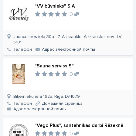
"VV būvnieks" SIA
0
Jaunceltnes iela 30a - 7, Aizkraukle, Aizkraukles nov., LV-
5101
Телефон
Aдрес электронной почты
"Sauna serviss S"
0
Biķernieku iela 162a, Rīga, LV-1079
Телефон
Домашняя страница
Aдрес электронной почты
"Vego Plus", santehnikas darbi Rēzeknē
0