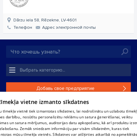
Dārzu iela 58, Rēzekne, LV-4601
Телефон
Aдрес электронной почты
Добавь свое предприятие
 tīmekļa vietne izmanto sīkdatnes
Если твоего предприятия нет в нашей базе данных,
заполни простую форму .
 tīmekļa vietnē tiek izmantotas sīkdatnes, lai nodrošinātu un uzlabotu tīmek
nes darbību., nosūtītu personalizētu reklāmu un satura ģenerēšanai, veiktu
āmas un satura mērījumus, auditorijas datu apkopošanu, kā arī produktu izst
Полное или частичное распространение или копирование
zlabošanu. Zemāk sniedzam informāciju par visām sīkdatnēm, kuras tiek
информации из баз данных 1188 в любой форме строго
ntotas mūsu tīmekļa vietnēs. Sīkdatnes var atšķirties atkarībā no apmeklētā