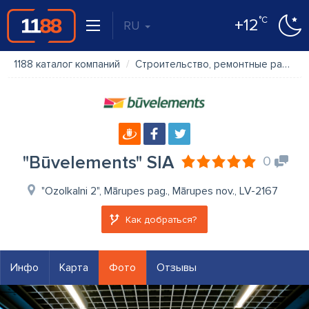
°C
+12
RU
1188 каталог компаний
Строительство, ремонтные работы
"Būvelements" SIA
0
"Ozolkalni 2", Mārupes pag., Mārupes nov., LV-2167
Как добраться?
Инфо
Карта
Фото
Отзывы