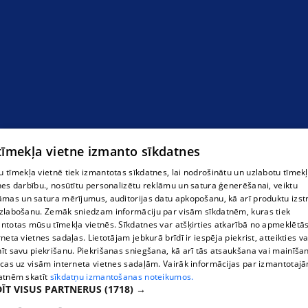
 tīmekļa vietne izmanto sīkdatnes
 tīmekļa vietnē tiek izmantotas sīkdatnes, lai nodrošinātu un uzlabotu tīmek
nes darbību., nosūtītu personalizētu reklāmu un satura ģenerēšanai, veiktu
āmas un satura mērījumus, auditorijas datu apkopošanu, kā arī produktu izst
zlabošanu. Zemāk sniedzam informāciju par visām sīkdatnēm, kuras tiek
ntotas mūsu tīmekļa vietnēs. Sīkdatnes var atšķirties atkarībā no apmeklētā
rneta vietnes sadaļas. Lietotājam jebkurā brīdī ir iespēja piekrist, atteikties va
īt savu piekrišanu. Piekrišanas sniegšana, kā arī tās atsaukšana vai mainīša
ecas uz visām interneta vietnes sadaļām. Vairāk informācijas par izmantotaj
atnēm skatīt
sīkdatņu izmantošanas noteikumos.
ĪT VISUS PARTNERUS
(1718) →