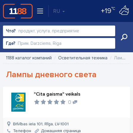
°C
+19
RU
Что?
Где?
1188 каталог компаний
Осветительная техника
Лампы дневного света
Лампы дневного света
"Cita gaisma" veikals
0
Brīvības iela 101, Rīga, LV-1001
Телефон
Домашняя страница