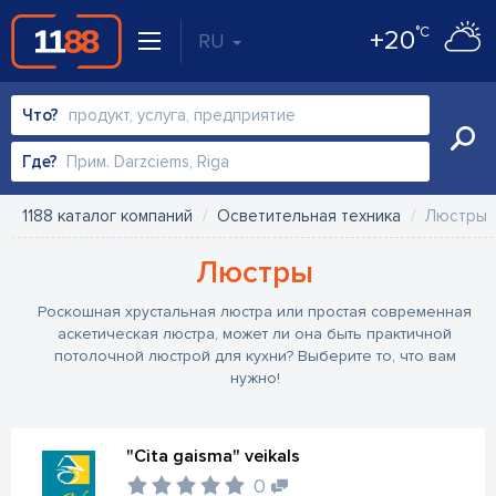
°C
+20
RU
Что?
Где?
1188 каталог компаний
Осветительная техника
Люстры
Люстры
Роскошная хрустальная люстра или простая современная
аскетическая люстра, может ли она быть практичной
потолочной люстрой для кухни? Выберите то, что вам
нужно!
"Cita gaisma" veikals
0