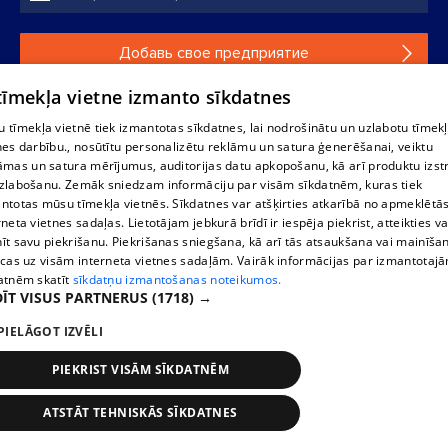
Добавь свое предприятие
 tīmekļa vietne izmanto sīkdatnes
Если твоего предприятия нет в нашей базе данных,
заполни простую форму .
 tīmekļa vietnē tiek izmantotas sīkdatnes, lai nodrošinātu un uzlabotu tīmek
nes darbību., nosūtītu personalizētu reklāmu un satura ģenerēšanai, veiktu
āmas un satura mērījumus, auditorijas datu apkopošanu, kā arī produktu izst
Полное или частичное распространение или копирование
zlabošanu. Zemāk sniedzam informāciju par visām sīkdatnēm, kuras tiek
информации из баз данных 1188 в любой форме строго
ntotas mūsu tīmekļa vietnēs. Sīkdatnes var atšķirties atkarībā no apmeklētā
запрещено. Также запрещается автоматическое
rneta vietnes sadaļas. Lietotājam jebkurā brīdī ir iespēja piekrist, atteikties va
скачивание информации. Перепубликация любого
īt savu piekrišanu. Piekrišanas sniegšana, kā arī tās atsaukšana vai mainīša
материала, опубликованного на сайте 1188 , возможна
ecas uz visām interneta vietnes sadaļām. Vairāk informācijas par izmantotaj
только с согласия редакции сайта 1188.
atnēm skatīt
sīkdatņu izmantošanas noteikumos.
ĪT VISUS PARTNERUS
(1718) →
PIELĀGOT IZVĒLI
Служба помощи портала: э-почта -
info@1188.lv
Разработано
SIA Helio Media
2004-2026
PIEKRIST VISĀM SĪKDATNĒM
ATSTĀT TEHNISKĀS SĪKDATNES