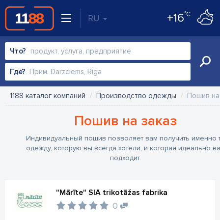
°C
+16
RU
Что?
Где?
1188 каталог компаний
Производство одежды
Пошив на
Пошив на заказ
Индивидуальный пошив позволяет вам получить именно 
одежду, которую вы всегда хотели, и которая идеально в
подходит.
"Mārīte" SIA trikotāžas fabrika
0