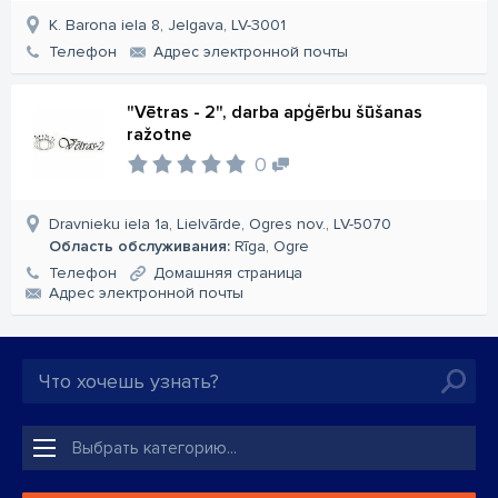
K. Barona iela 8, Jelgava, LV-3001
Телефон
Aдрес электронной почты
"Vētras - 2", darba apģērbu šūšanas
ražotne
0
Dravnieku iela 1a, Lielvārde, Ogres nov., LV-5070
Область обслуживания:
Rīga, Ogre
Телефон
Домашняя страница
Aдрес электронной почты