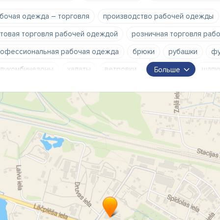
бочая одежда – торговля
производство рабочей одежды
товая торговля рабочей одеждой
розничная торговля раб
офессиональная рабочая одежда
брюки
рубашки
фу
лукомбинезоны
халаты
ветровки
дождевики
шапк
Больше
илеты
грязе и водоотталкивающая одежда
водоотталки
етной принт/печать на одежде
вышивка логотипа компании
бочая обувь
профессиональная обувь
зимняя рабочая 
остюмы
одежда для охотников