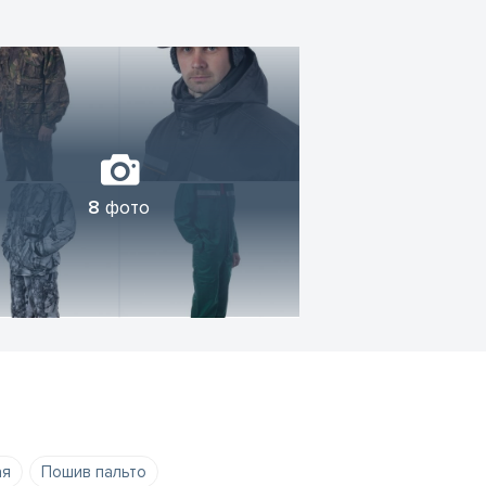
8
фото
ая
Пошив пальто