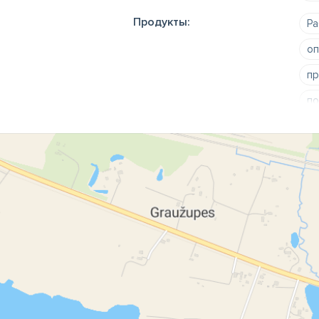
Продукты:
Ра
оп
пр
по
ж
цв
ра
к