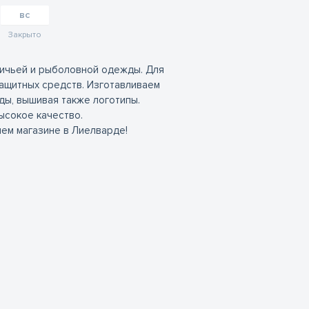
вс
Закрыто
тничьей и рыболовной одежды. Для
защитных средств. Изготавливаем
ды, вышивая также логотипы.
ысокое качество.
шем магазине в Лиелварде!