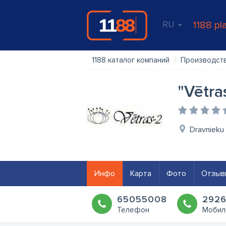
RU
1188 pl
1188 каталог компаний
Производст
"Vētra
Dravnieku 
Инфо
Карта
Фото
Отзыв
65055008
292
Телефон
Мобил