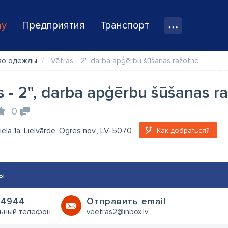
ay
Предприятия
Транспорт
во одежды
"Vētras - 2", darba apģērbu šūšanas ražotne
s - 2", darba apģērbu šūšanas r
0
iela 1a, Lielvārde, Ogres nov., LV-5070
Как добраться?
ы
64944
Oтправить email
ьный телефон
veetras2@inbox.lv