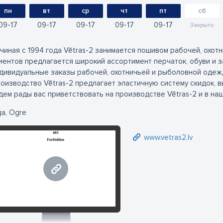
пн
вт
ср
чт
пт
сб
09
17
09
17
09
17
09
17
09
17
Закрыто
чиная с 1994 года Vētras-2 занимается пошивом рабочей, охо
иентов предлагается широкий ассортимент перчаток, обуви и 
дивидуальные заказы рабочей, охотничьей и рыболовной одеж
оизводство Vētras-2 предлагает эластичную систему скидок, в
дем рады вас приветствовать на производстве Vētras-2 и в на
ga, Ogre
www.vetras2.lv
www.vetras2.lv