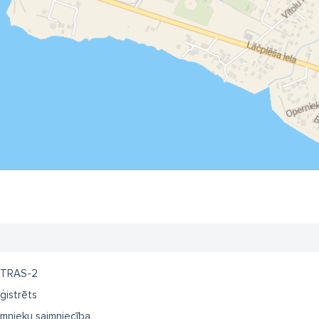
TRAS-2
ģistrēts
mnieku saimniecība