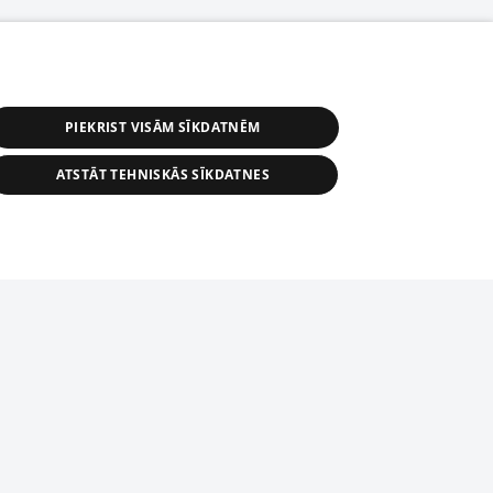
PIEKRIST VISĀM SĪKDATNĒM
ATSTĀT TEHNISKĀS SĪKDATNES
астичное распространение или
информации из баз данных 1188 в
строго запрещено. Также
tīmekļa vietne nevarēs pilnvērtīgi darboties un sniegt
автоматическое скачивание
Перепубликация любого материала,
ого на сайте 1188 , возможна