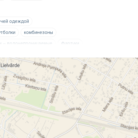
очей одеждой
тболки
комбинезоны
и – водонепроницаемые
фартуки
вающая одежда
вышивка эмблем
зимняя рабочая одежда
обувь
охотничья одежда