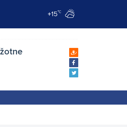
°C
+15
ažotne