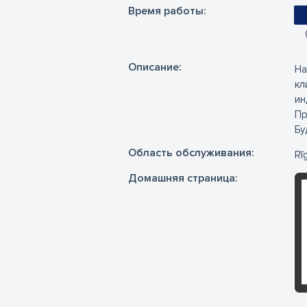
Время работы:
Oписание:
На
кл
ин
Пр
Бу
Область обслуживания:
Rī
Домашняя страница: