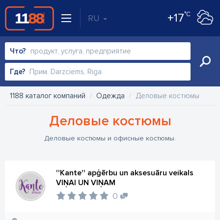
°C
+17
RU
Что?
Где?
1188 каталог компаний
Одежда
Деловые костюмы
Деловые костюмы
Деловые костюмы и офисные костюмы.
''Kante'' apģērbu un aksesuāru veikals
VIŅAI UN VIŅAM
0