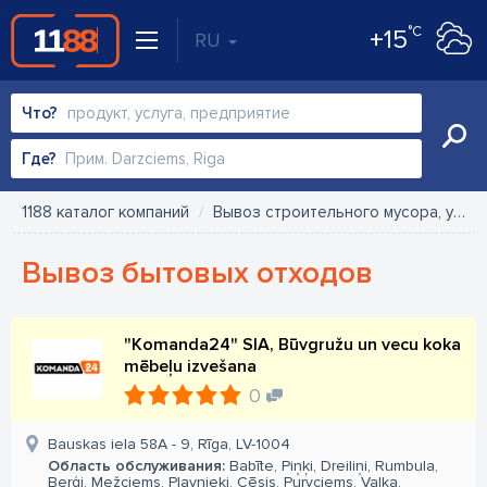
°C
+15
RU
Что?
Где?
1188 каталог компаний
Вывоз строительного мусора, управление отходами
Вывоз бытовых отходов
"Komanda24" SIA, Būvgružu un vecu koka
mēbeļu izvešana
0
Bauskas iela 58A - 9, Rīga, LV-1004
Область обслуживания:
Babīte, Piņķi, Dreiliņi, Rumbula,
Berģi, Mežciems, Pļavnieki, Cēsis, Purvciems, Valka,