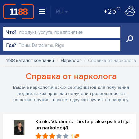
°C
+25
RU
Что?
Где?
1188 каталог компаний
Нарколог
Справка от нарколога
Справка от нарколога
Выдача наркологических сертификатов для получения
водительских прав, для получения разрешения на
ношение оружия, а также в других случаях по запросу.
Kaziks Vladimirs - ārsta prakse psihiatrijā
un narkoloģijā
1