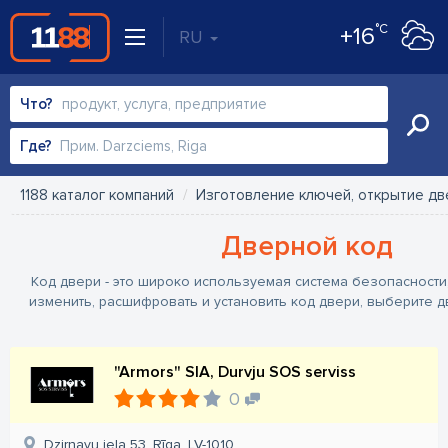
°C
+16
RU
Что?
Где?
1188 каталог компаний
Изготовление ключей, открытие д
Дверной код
Код двери - это широко используемая система безопасности
изменить, расшифровать и установить код двери, выберите 
"Armors" SIA, Durvju SOS serviss
0
Dzirnavu iela 53, Rīga, LV-1010