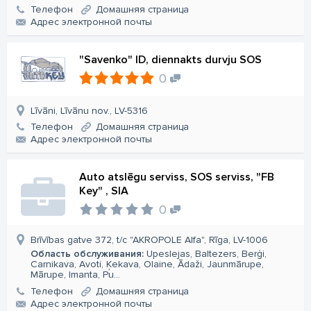
Телефон
Домашняя страница
Aдрес электронной почты
"Savenko" ID, diennakts durvju SOS
0
Līvāni, Līvānu nov., LV-5316
Телефон
Домашняя страница
Aдрес электронной почты
Auto atslēgu serviss, SOS serviss, "FB
Key" , SIA
0
Brīvības gatve 372, t/c "AKROPOLE Alfa", Rīga, LV-1006
Область обслуживания:
Upeslejas, Baltezers, Berģi,
Carnikava, Avoti, Ķekava, Olaine, Ādaži, Jaunmārupe,
Mārupe, Imanta, Pu...
Телефон
Домашняя страница
Aдрес электронной почты