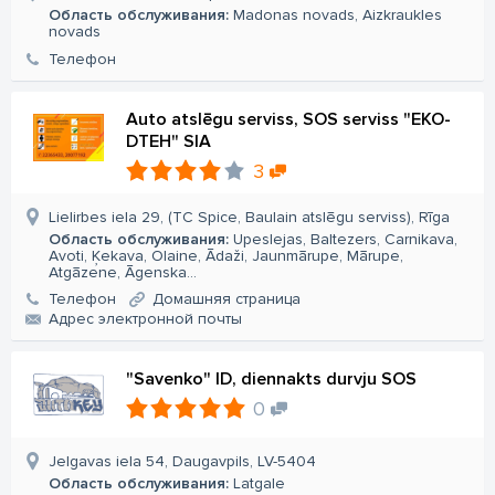
Область обслуживания:
Madonas novads, Aizkraukles
novads
Телефон
Auto atslēgu serviss, SOS serviss "EKO-
DTEH" SIA
3
Lielirbes iela 29, (TC Spice, Baulain atslēgu serviss), Rīga
Область обслуживания:
Upeslejas, Baltezers, Carnikava,
Avoti, Ķekava, Olaine, Ādaži, Jaunmārupe, Mārupe,
Atgāzene, Āgenska...
Телефон
Домашняя страница
Aдрес электронной почты
"Savenko" ID, diennakts durvju SOS
0
Jelgavas iela 54, Daugavpils, LV-5404
Область обслуживания:
Latgale