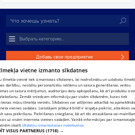
Добавь свое предприятие
 tīmekļa vietne izmanto sīkdatnes
Если твоего предприятия нет в нашей базе данных,
заполни простую форму .
 tīmekļa vietnē tiek izmantotas sīkdatnes, lai nodrošinātu un uzlabotu tīmek
nes darbību., nosūtītu personalizētu reklāmu un satura ģenerēšanai, veiktu
āmas un satura mērījumus, auditorijas datu apkopošanu, kā arī produktu izst
Полное или частичное распространение или копирование
zlabošanu. Zemāk sniedzam informāciju par visām sīkdatnēm, kuras tiek
информации из баз данных 1188 в любой форме строго
ntotas mūsu tīmekļa vietnēs. Sīkdatnes var atšķirties atkarībā no apmeklētā
запрещено. Также запрещается автоматическое
rneta vietnes sadaļas. Lietotājam jebkurā brīdī ir iespēja piekrist, atteikties va
скачивание информации. Перепубликация любого
īt savu piekrišanu. Piekrišanas sniegšana, kā arī tās atsaukšana vai mainīša
материала, опубликованного на сайте 1188 , возможна
ecas uz visām interneta vietnes sadaļām. Vairāk informācijas par izmantotaj
только с согласия редакции сайта 1188.
atnēm skatīt
sīkdatņu izmantošanas noteikumos.
ĪT VISUS PARTNERUS
(1718) →