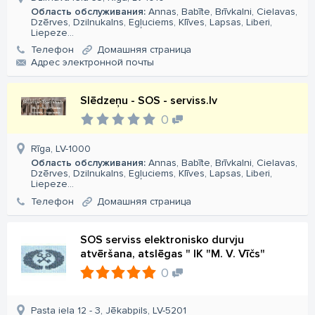
Область обслуживания:
Annas, Babīte, Brīvkalni, Cielavas,
Dzērves, Dzilnukalns, Egļuciems, Klīves, Lapsas, Liberi,
Liepeze...
Телефон
Домашняя страница
Aдрес электронной почты
Slēdzeņu - SOS - serviss.lv
0
Rīga, LV-1000
Область обслуживания:
Annas, Babīte, Brīvkalni, Cielavas,
Dzērves, Dzilnukalns, Egļuciems, Klīves, Lapsas, Liberi,
Liepeze...
Телефон
Домашняя страница
SOS serviss elektronisko durvju
atvēršana, atslēgas " IK "M. V. Vīčs"
0
Pasta iela 12 - 3, Jēkabpils, LV-5201