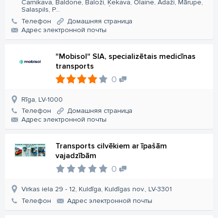
Carnikava, Baldone, Baloži, Ķekava, Olaine, Ādaži, Mārupe,
Salaspils, P...
Телефон
Домашняя страница
Aдрес электронной почты
"Mobisol" SIA, specializētais medicīnas
transports
0
Rīga, LV-1000
Телефон
Домашняя страница
Aдрес электронной почты
Transports cilvēkiem ar īpašām
vajadzībām
0
Virkas iela 29 - 12, Kuldīga, Kuldīgas nov., LV-3301
Телефон
Aдрес электронной почты