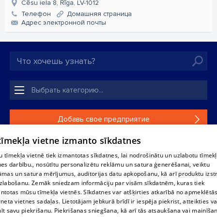
Cēsu iela 8, Rīga, LV-1012
Телефон
Домашняя страница
Aдрес электронной почты
Добавь свое предприятие
 tīmekļa vietne izmanto sīkdatnes
Если твоего предприятия нет в нашей базе данных,
заполни простую форму .
 tīmekļa vietnē tiek izmantotas sīkdatnes, lai nodrošinātu un uzlabotu tīmek
nes darbību., nosūtītu personalizētu reklāmu un satura ģenerēšanai, veiktu
āmas un satura mērījumus, auditorijas datu apkopošanu, kā arī produktu izst
Полное или частичное распространение или копирование
zlabošanu. Zemāk sniedzam informāciju par visām sīkdatnēm, kuras tiek
информации из баз данных 1188 в любой форме строго
ntotas mūsu tīmekļa vietnēs. Sīkdatnes var atšķirties atkarībā no apmeklētā
запрещено. Также запрещается автоматическое
rneta vietnes sadaļas. Lietotājam jebkurā brīdī ir iespēja piekrist, atteikties va
скачивание информации. Перепубликация любого
īt savu piekrišanu. Piekrišanas sniegšana, kā arī tās atsaukšana vai mainīša
материала, опубликованного на сайте 1188 , возможна