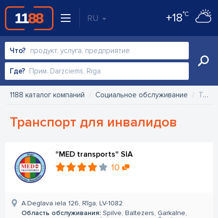
°C
+18
RU
Что?
Где?
1188 каталог компаний
Социальное обслуживание
Транспорт для инвалидов
Транспорт для инвалидов
"MED transports" SIA
10
A.Deglava iela 126, Rīga, LV-1082
Область обслуживания:
Spilve, Baltezers, Garkalne,