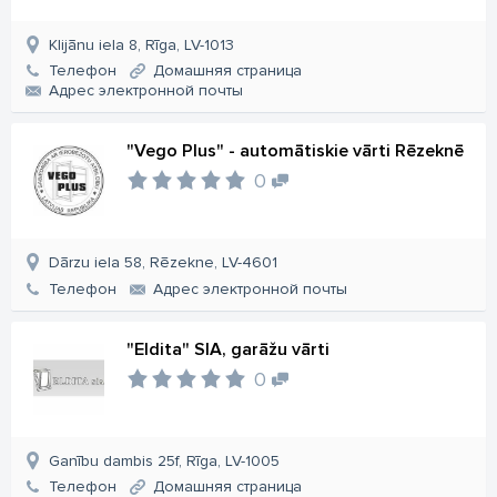
Klijānu iela 8, Rīga, LV-1013
Телефон
Домашняя страница
Aдрес электронной почты
"Vego Plus" - automātiskie vārti Rēzeknē
0
Dārzu iela 58, Rēzekne, LV-4601
Телефон
Aдрес электронной почты
"Eldita" SIA, garāžu vārti
0
Ganību dambis 25f, Rīga, LV-1005
Телефон
Домашняя страница