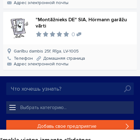
Aдрес электронной почты
"Montāžnieks DE" SIA, Hörmann garāžu
vārti
0
Ganību dambis 25f, Rīga, LV-1005
Телефон
Домашняя страница
Aдрес электронной почты
Добавь свое предприятие
Если твоего предприятия нет в нашей базе данных,