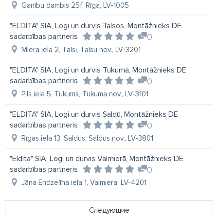
Ganību dambis 25f, Rīga, LV-1005
"ELDITA" SlA, Logi un durvis Talsos, Montāžnieks DE
sadarbības partneris
0
Miera iela 2, Talsi, Talsu nov., LV-3201
"ELDITA" SIA, Logi un durvis Tukumā, Montāžnieks DE
sadarbības partneris
0
Pils iela 5, Tukums, Tukuma nov., LV-3101
"ELDITA" SIA, Logi un durvis Saldū, Montāžnieks DE
sadarbības partneris
0
Rīgas iela 13, Saldus, Saldus nov., LV-3801
"Eldita" SIA, Logi un durvis Valmierā, Montāžnieks DE
sadarbības partneris
0
Jāņa Endzelīna iela 1, Valmiera, LV-4201
Следующие