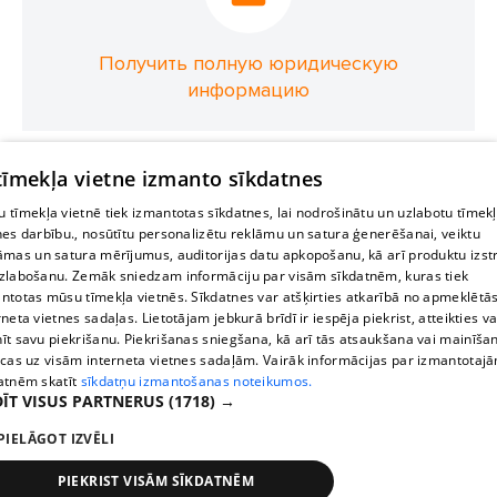
Получить полную юридическую
информацию
 tīmekļa vietne izmanto sīkdatnes
 tīmekļa vietnē tiek izmantotas sīkdatnes, lai nodrošinātu un uzlabotu tīmek
nes darbību., nosūtītu personalizētu reklāmu un satura ģenerēšanai, veiktu
āmas un satura mērījumus, auditorijas datu apkopošanu, kā arī produktu izst
zlabošanu. Zemāk sniedzam informāciju par visām sīkdatnēm, kuras tiek
ntotas mūsu tīmekļa vietnēs. Sīkdatnes var atšķirties atkarībā no apmeklētā
rneta vietnes sadaļas. Lietotājam jebkurā brīdī ir iespēja piekrist, atteikties va
īt savu piekrišanu. Piekrišanas sniegšana, kā arī tās atsaukšana vai mainīša
ecas uz visām interneta vietnes sadaļām. Vairāk informācijas par izmantotaj
atnēm skatīt
sīkdatņu izmantošanas noteikumos.
ĪT VISUS PARTNERUS
(1718) →
PIELĀGOT IZVĒLI
PIEKRIST VISĀM SĪKDATNĒM