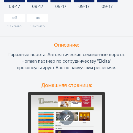
09
17
09
17
09
17
09
17
09
17
сб
вс
Закрыто
Закрыто
Oписание:
Гаражные ворота. Автоматические секционные ворота.
Horman партнер по сотрудничеству ''Eldita''
проконсультирует Вас по наилучшим решениям.
Домашняя страница:
www.eldita.lv