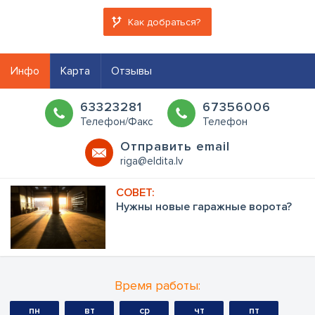
Как добраться?
Инфо
Карта
Отзывы
63323281
67356006
Телефон/Факс
Телефон
Oтправить email
riga@eldita.lv
Нужны новые гаражные ворота?
Время работы:
пн
вт
ср
чт
пт