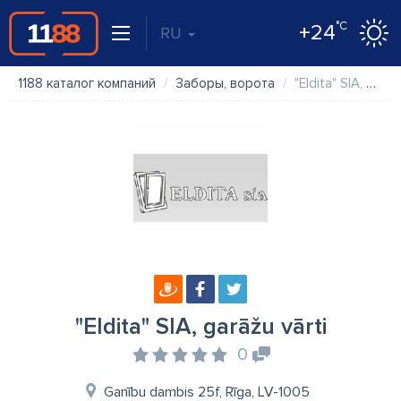
°C
+24
RU
1188 каталог компаний
Заборы, ворота
"Eldita" SIA, garāžu vārti
"Eldita" SIA, garāžu vārti
0
Ganību dambis 25f, Rīga, LV-1005