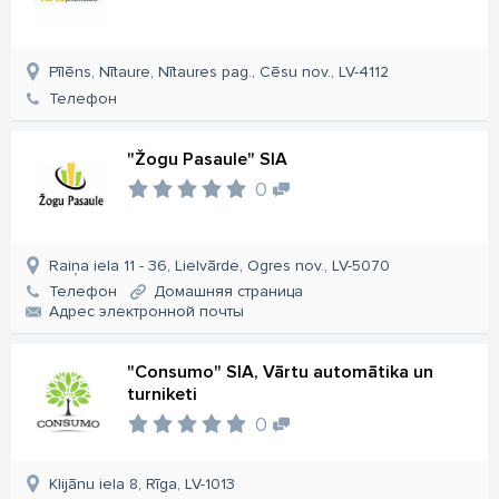
Pīlēns, Nītaure, Nītaures pag., Cēsu nov., LV-4112
Телефон
"Žogu Pasaule" SIA
0
Raiņa iela 11 - 36, Lielvārde, Ogres nov., LV-5070
Телефон
Домашняя страница
Aдрес электронной почты
"Consumo" SIA, Vārtu automātika un
turniketi
0
Klijānu iela 8, Rīga, LV-1013