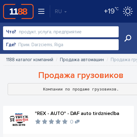
°C
+19
RU
Что?
Где?
1188 каталог компаний
Продажа автомашин
Продажа гр
Продажа грузовиков
Компании по продаже грузовиков.
"REX - AUTO" - DAF auto tirdzniecība
0