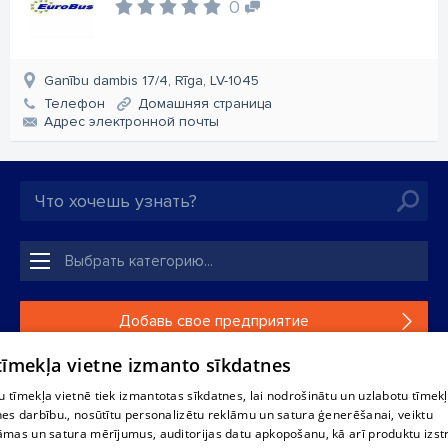
0
Ganību dambis 17/4, Rīga, LV-1045
Телефон
Домашняя страница
Aдрес электронной почты
Добавь свое предприятие
 tīmekļa vietne izmanto sīkdatnes
Если твоего предприятия нет в нашей базе данных,
заполни простую форму .
 tīmekļa vietnē tiek izmantotas sīkdatnes, lai nodrošinātu un uzlabotu tīmek
nes darbību., nosūtītu personalizētu reklāmu un satura ģenerēšanai, veiktu
āmas un satura mērījumus, auditorijas datu apkopošanu, kā arī produktu izst
Полное или частичное распространение или копирование