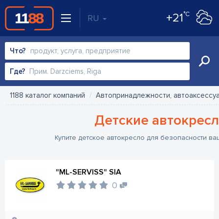
°C
+21
RU
Что?
Где?
1188 каталог компаний
Автопринадлежности, автоаксессу
Детские автокресл
Купите детское автокресло для безопасности ва
"ML-SERVISS" SIA
0