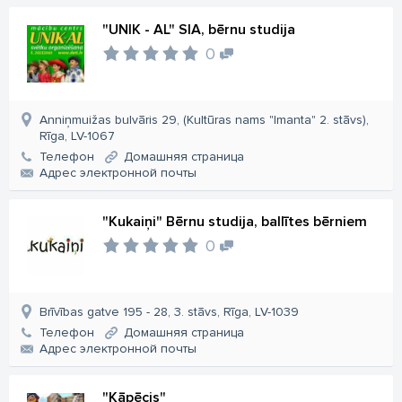
"UNIK - AL" SIA, bērnu studija
0
Anniņmuižas bulvāris 29, (Kultūras nams "Imanta" 2. stāvs),
Rīga, LV-1067
Телефон
Домашняя страница
Aдрес электронной почты
"Kukaiņi" Bērnu studija, ballītes bērniem
0
Brīvības gatve 195 - 28, 3. stāvs, Rīga, LV-1039
Телефон
Домашняя страница
Aдрес электронной почты
"Kāpēcis"