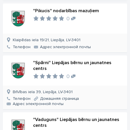
"Pikucis" nodarbības mazuļiem
0
Klaipēdas iela 19/21, Liepāja, LV-3401
Телефон
Aдрес электронной почты
"Spārni" Liepājas bērnu un jaunatnes
centrs
0
Brīvības iela 39, Liepāja, LV-3401
Телефон
Домашняя страница
Aдрес электронной почты
"Vaduguns" Liepājas bērnu un jaunatnes
centrs