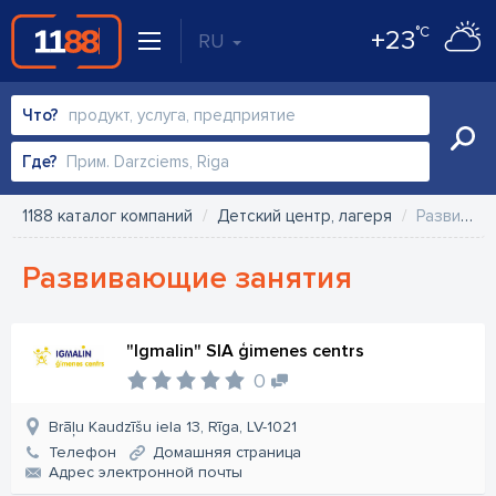
°C
+23
RU
Что?
Где?
1188 каталог компаний
Детский центр, лагеря
Развивающие занятия
Развивающие занятия
"Igmalin" SIA ģimenes centrs
0
Brāļu Kaudzīšu iela 13, Rīga, LV-1021
Телефон
Домашняя страница
Aдрес электронной почты