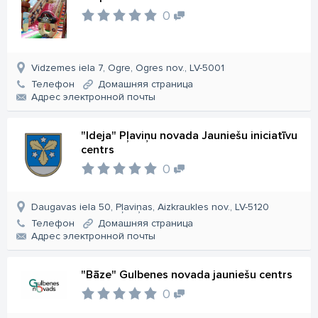
0
Vidzemes iela 7, Ogre, Ogres nov., LV-5001
Телефон
Домашняя страница
Aдрес электронной почты
"Ideja" Pļaviņu novada Jauniešu iniciatīvu
centrs
0
Daugavas iela 50, Pļaviņas, Aizkraukles nov., LV-5120
Телефон
Домашняя страница
Aдрес электронной почты
"Bāze" Gulbenes novada jauniešu centrs
0