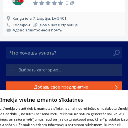
0
Kungu iela 7, Liepāja, LV-3401
Телефон
Домашняя страница
Aдрес электронной почты
Добавь свое предприятие
 tīmekļa vietne izmanto sīkdatnes
Если твоего предприятия нет в нашей базе данных,
заполни простую форму .
 tīmekļa vietnē tiek izmantotas sīkdatnes, lai nodrošinātu un uzlabotu tīmek
nes darbību., nosūtītu personalizētu reklāmu un satura ģenerēšanai, veiktu
āmas un satura mērījumus, auditorijas datu apkopošanu, kā arī produktu izst
Полное или частичное распространение или копирование
zlabošanu. Zemāk sniedzam informāciju par visām sīkdatnēm, kuras tiek
информации из баз данных 1188 в любой форме строго